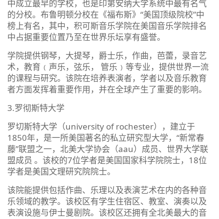
中成立最早的学校，也是印第安纳大学系统中最有名气
的分校。布鲁明顿分校在《福布斯》“美国顶级院校”中
榜上有名，其中，积可斯音乐学院在美国音乐学院排名
中占据重要位置乃至在世界乐坛享有盛誉。
学院提供钢琴，大提琴，爵士乐，作曲，芭蕾，录音艺
术，教育﹙声乐，弦乐， 管乐﹚等专业，提供世界一流
的课程与研究。该院在培养表演者，学者以及音乐教育
者方面发挥着重要作用，并在全球产生了重要的影响。
3.罗彻斯特大学
罗切斯特大学（university of rochester），建立于
1850年，是一所美国著名的私立研究型大学，“新常春
藤”联盟之一，北美大学协会（aau）成员、世界大学联
盟成员 。该校的7位学者是美国国家科学院院士，18位
学者是美国文理研究院院士。
该院能提供包括作曲、乐理以及表演艺术在内的各种音
乐领域的教学。该校区有学生住宿区、教室、演奏以及
表演设施与伊士曼剧院。该校区还拥有全北美最大的音