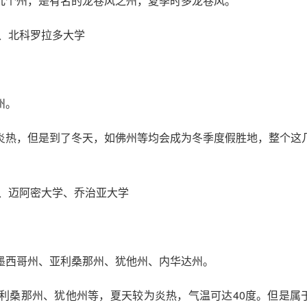
几个州，是有名的龙卷风之州，夏季时多龙卷风。
、北科罗拉多大学
州。
炎热，但是到了冬天，如佛州等均会成为冬季度假胜地，整个这
、迈阿密大学、乔治亚大学
墨西哥州、亚利桑那州、犹他州、内华达州。
利桑那州、犹他州等，夏天较为炎热，气温可达40度。但是属