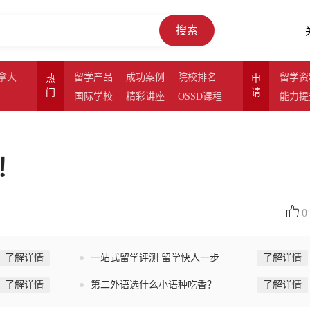
搜索
拿大
留学产品
成功案例
院校排名
留学资
热
申
门
请
国际学校
精彩讲座
OSSD课程
能力提
！
0
了解详情
一站式留学评测 留学快人一步
了解详情
了解详情
第二外语选什么小语种吃香？
了解详情