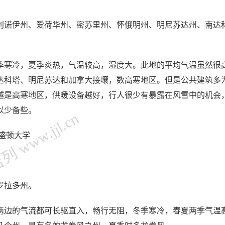
利诺伊州、爱荷华州、密苏里州、怀俄明州、明尼苏达州、南达
季寒冷，夏季炎热，气温较高，湿度大。此地的平均气温虽然很
达科塔、明尼苏达和加拿大接壤，数高寒地区。但是公共建筑多
越是高寒地区，供暖设备越好，行人很少有暴露在风雪中的机会
以少备些。
 www.jjl.cn
盛顿大学
罗拉多州。
两边的气流都可长驱直入，畅行无阻，冬季寒冷，春夏两季气温