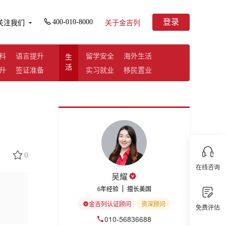
登录
400-010-8000
关注我们
关于金吉列
料
语言提升
留学安全
海外生活
生
活
升
签证准备
实习就业
移民置业
0
在线咨询
吴耀
6年经验
擅长美国
金吉列认证顾问
资深顾问
免费评估
010-56836688