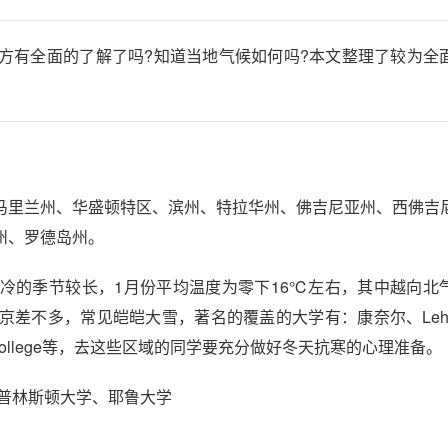
方有全面的了解了吗?知道当地气候如何吗?本文整理了较为全
马里兰州、华盛顿特区、滨州、特拉华州、佛吉尼亚州、西佛吉
州、罗德岛州。
冷的季节较长，1月份平均温度为零下16℃左右，其中越向北
差不多，常见皑皑大雪，著名的覆盖的大学有：康奈尔、Lehig
rtmouth College等，去这些区域的同学要充分做好冬天抗寒的心理准备。
普林斯顿大学、耶鲁大学