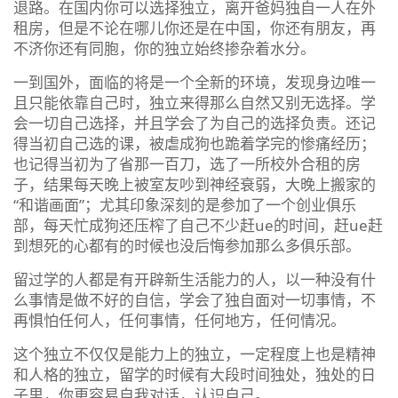
退路。在国内你可以选择独立，离开爸妈独自一人在外
租房，但是不论在哪儿你还是在中国，你还有朋友，再
不济你还有同胞，你的独立始终掺杂着水分。
一到国外，面临的将是一个全新的环境，发现身边唯一
且只能依靠自己时，独立来得那么自然又别无选择。学
会一切自己选择，并且学会了为自己的选择负责。还记
得当初自己选的课，被虐成狗也跪着学完的惨痛经历；
也记得当初为了省那一百刀，选了一所校外合租的房
子，结果每天晚上被室友吵到神经衰弱，大晚上搬家的
“和谐画面”；尤其印象深刻的是参加了一个创业俱乐
部，每天忙成狗还压榨了自己不少赶ue的时间，赶ue赶
到想死的心都有的时候也没后悔参加那么多俱乐部。
留过学的人都是有开辟新生活能力的人，以一种没有什
么事情是做不好的自信，学会了独自面对一切事情，不
再惧怕任何人，任何事情，任何地方，任何情况。
这个独立不仅仅是能力上的独立，一定程度上也是精神
和人格的独立，留学的时候有大段时间独处，独处的日
子里，你更容易自我对话，认识自己。