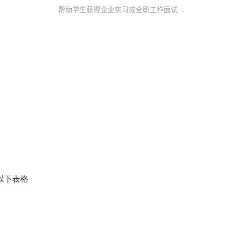
帮助学生获得企业实习或全职工作面试机会，顺利进入英国本地企业进行实习或全职工作
以下表格