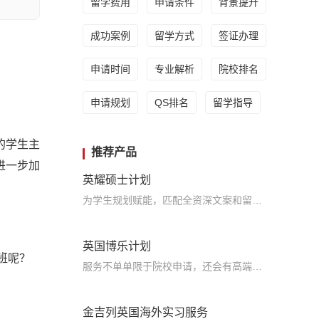
留学费用
申请条件
背景提升
成功案例
留学方式
签证办理
申请时间
专业解析
院校排名
申请规划
QS排名
留学指导
的学生主
推荐产品
进一步加
英耀硕士计划
为学生规划赋能，匹配全资深文案和留学咨询师团队，海外名校导师助阵加持，利用五维立体模型的科学分析方法，真正的助力留学申请，实现名校梦
英国博乐计划
言班呢？
服务不单单限于院校申请，还会有高端规划师、海外导师提供申请指导服务，帮助学生申请到梦寐以求的院校
金吉列英国海外实习服务