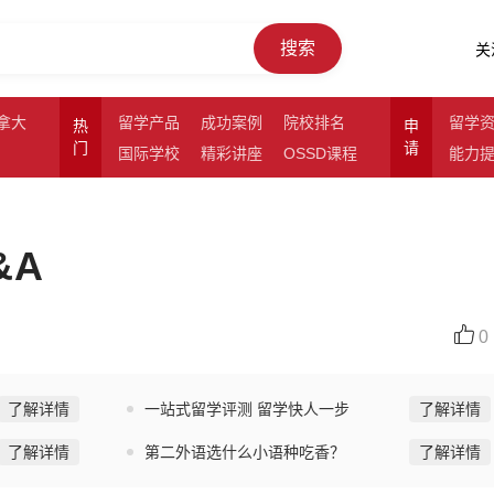
搜索
关
拿大
留学产品
成功案例
院校排名
留学
热
申
门
请
国际学校
精彩讲座
OSSD课程
能力
&A
0
了解详情
一站式留学评测 留学快人一步
了解详情
了解详情
第二外语选什么小语种吃香？
了解详情