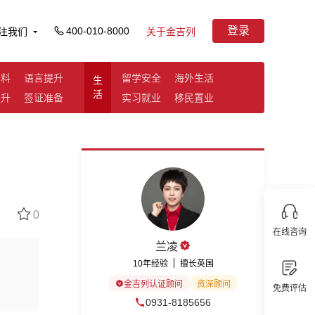
登录
400-010-8000
注我们
关于金吉列
资料
语言提升
留学安全
海外生活
生
活
提升
签证准备
实习就业
移民置业
0
在线咨询
兰凌
10年经验
擅长英国
金吉列认证顾问
资深顾问
免费评估
0931-8185656