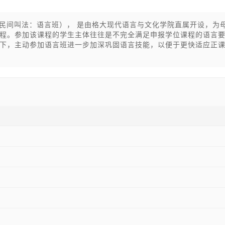
e Courses（民间叫法：语言班）， 是由格大现代语言与文化学院直属开设，为
程。参加该课程的学生主体往往是不完全满足申报学位课程的语言
下，主动参加语言班进一步加深巩固语言技能，以便于更快适应正