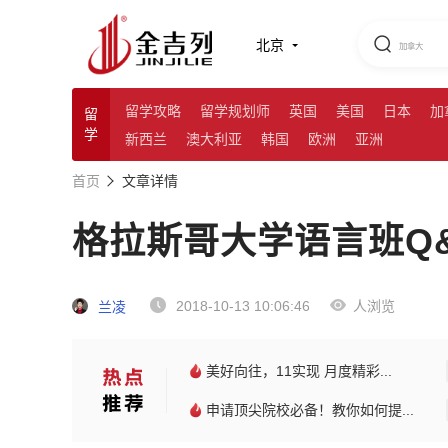
北京
留学攻略
留学规划师
英国
美国
日本
加
留
学
新西兰
澳大利亚
韩国
欧洲
亚洲
首页
文章详情
格拉斯哥大学语言班Q
2018-10-13 10:06:46
人浏览
兰凌
美好向往，11实现 月度精彩...
申请顶尖院校必备！教你如何提...