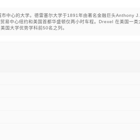
中心的大学。德雷塞尔大学于1891年由著名金融巨头Anthony J.
融贸易中心纽约和美国首都华盛顿仅两小时车程。Drexel 在美国一类
在美国大学优势学科前50名之列。