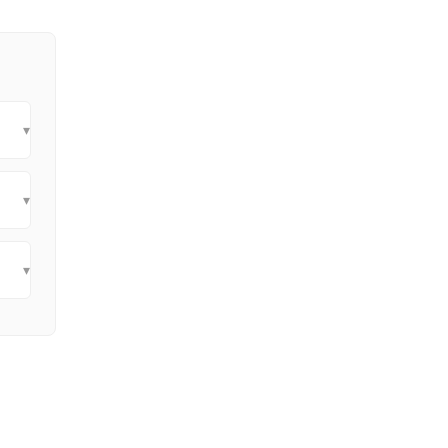
▾
▾
▾