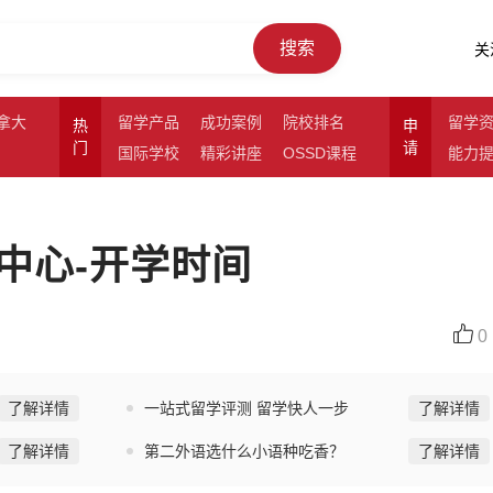
搜索
关
拿大
留学产品
成功案例
院校排名
留学
热
申
门
请
国际学校
精彩讲座
OSSD课程
能力
中心-开学时间
0
了解详情
一站式留学评测 留学快人一步
了解详情
了解详情
第二外语选什么小语种吃香？
了解详情