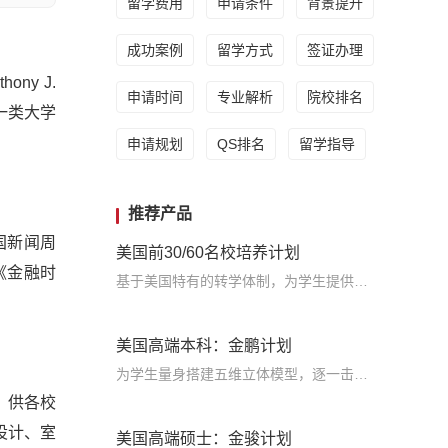
留学费用
申请条件
背景提升
成功案例
留学方式
签证办理
ny J.
申请时间
专业解析
院校排名
国一类大学
申请规划
QS排名
留学指导
推荐产品
国新闻周
美国前30/60名校培养计划
 、《金融时
基于美国特有的转学体制，为学生提供包括学术、领导力、职业等在内的长时段服务，让学生既获得名校录取，又有读完名校的实力
美国高端本科：金鹏计划
为学生量身搭建五维立体模型，逐一击破痛点，致力于提高美国TOP30本科录取成功率
，供各校
设计、室
美国高端硕士：金骏计划