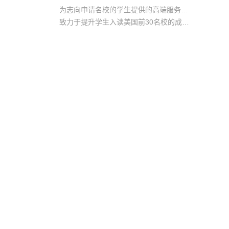
为志向申请名校的学生提供的高端服务产品
致力于提升学生入读美国前30名校的成功率
产品中涵盖背景提升项目基金，学生可根据自身背景任意选择海内/外科研与职场提升等项目