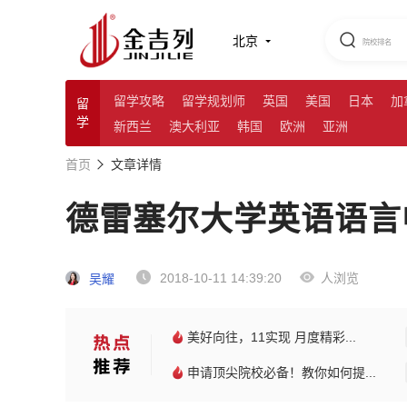
北京
留学攻略
留学规划师
英国
美国
日本
加
留
学
新西兰
澳大利亚
韩国
欧洲
亚洲
首页
文章详情
德雷塞尔大学英语语言
2018-10-11 14:39:20
人浏览
吴耀
美好向往，11实现 月度精彩...
申请顶尖院校必备！教你如何提...