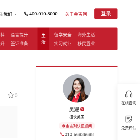
登录
400-010-8000
注我们
关于金吉列
资料
语言提升
留学安全
海外生活
生
活
提升
签证准备
实习就业
移民置业
0
在线咨询
吴耀
擅长美国
金吉列认证顾问
免费评估
010-56836688