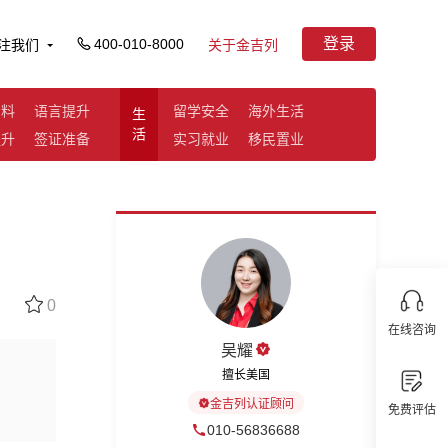
登录
400-010-8000
注我们
关于金吉列
资料
语言提升
留学安全
海外生活
生
活
提升
签证准备
实习就业
移民置业
0
在线咨询
吴耀
擅长美国
金吉列认证顾问
免费评估
010-56836688