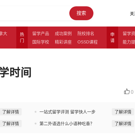
搜索
关
拿大
留学产品
成功案例
院校排名
留学
热
申
门
请
国际学校
精彩讲座
OSSD课程
能力
学时间
0
了解详情
一站式留学评测 留学快人一步
了解详情
了解详情
第二外语选什么小语种吃香？
了解详情