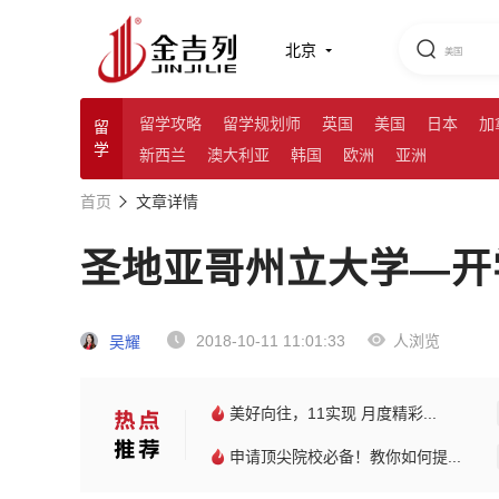
北京
留学攻略
留学规划师
英国
美国
日本
加
留
学
新西兰
澳大利亚
韩国
欧洲
亚洲
首页
文章详情
圣地亚哥州立大学—开
2018-10-11 11:01:33
人浏览
吴耀
美好向往，11实现 月度精彩...
申请顶尖院校必备！教你如何提...