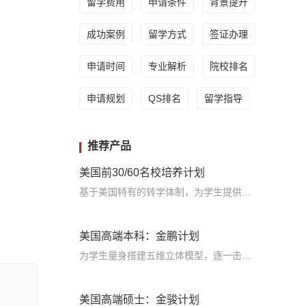
留学费用
申请条件
背景提升
成功案例
留学方式
签证办理
申请时间
专业解析
院校排名
申请规划
QS排名
留学指导
推荐产品
美国前30/60名校培养计划
基于美国特有的转学体制，为学生提供包括学术、领导力、职业等在内的长时段服务，让学生既获得名校录取，又有读完名校的实力
美国高端本科：金鹏计划
为学生量身搭建五维立体模型，逐一击破痛点，致力于提高美国TOP30本科录取成功率
美国高端硕士：金骏计划