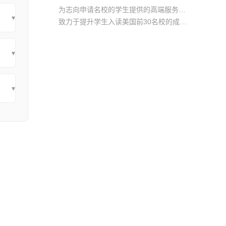
为志向申请名校的学生提供的高端服务产品
▾
致力于提升学生入读美国前30名校的成功率
产品中涵盖背景提升项目基金，学生可根据自身背景任意选择海内/外科研与职场提升等项目
▾
▾