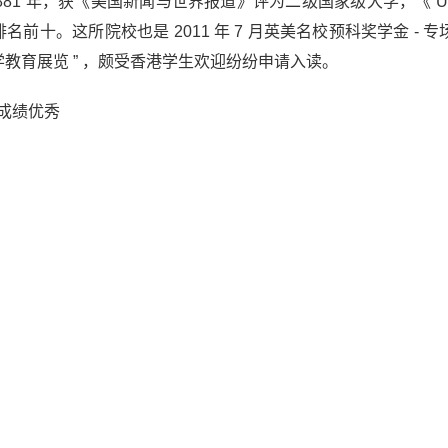
1 年，获《美国新闻与世界报道》评为二级国家级大学，《 US 
前十。这所院校也是 2011 年 7 月英美名校预科奖学金 - 
学教育展览 ” ，颇受香港学生欢迎纷纷申请入读。
，成绩优秀