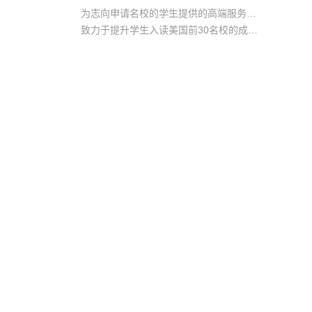
为志向申请名校的学生提供的高端服务产品
致力于提升学生入读美国前30名校的成功率
产品中涵盖背景提升项目基金，学生可根据自身背景任意选择海内/外科研与职场提升等项目