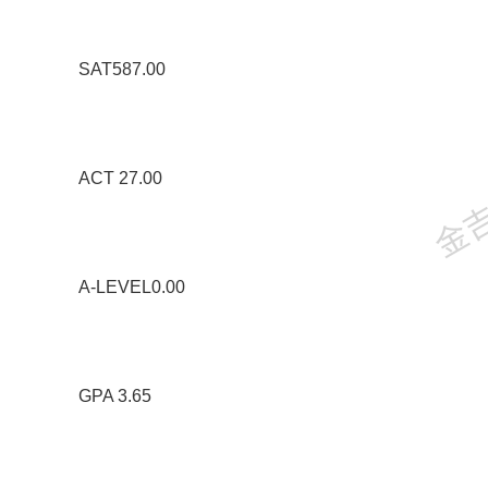
SAT587.00
金吉列
ACT 27.00
A-LEVEL0.00
GPA 3.65