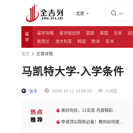
北京
留学攻略
留学规划师
英国
美国
日本
加
留
学
新西兰
澳大利亚
韩国
欧洲
亚洲
首页
文章详情
马凯特大学-入学条件
2018-10-11 10:56:02
人浏览
张平
美好向往，11实现 月度精彩...
申请顶尖院校必备！教你如何提...