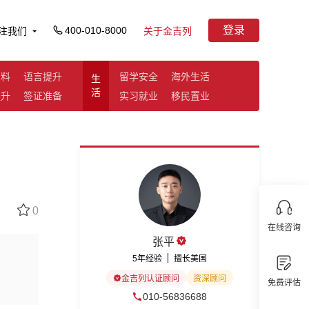
登录
400-010-8000
注我们
关于金吉列
资料
语言提升
留学安全
海外生活
生
活
提升
签证准备
实习就业
移民置业
0
在线咨询
张平
5年经验
擅长美国
金吉列认证顾问
资深顾问
免费评估
010-56836688