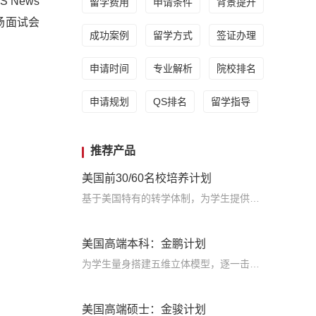
News
留学费用
申请条件
背景提升
专场面试会
成功案例
留学方式
签证办理
申请时间
专业解析
院校排名
申请规划
QS排名
留学指导
推荐产品
美国前30/60名校培养计划
基于美国特有的转学体制，为学生提供包括学术、领导力、职业等在内的长时段服务，让学生既获得名校录取，又有读完名校的实力
美国高端本科：金鹏计划
为学生量身搭建五维立体模型，逐一击破痛点，致力于提高美国TOP30本科录取成功率
美国高端硕士：金骏计划