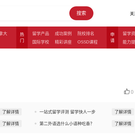
搜索
关
拿大
留学产品
成功案例
院校排名
留学
热
申
门
请
国际学校
精彩讲座
OSSD课程
能力
0
了解详情
一站式留学评测 留学快人一步
了解详情
了解详情
第二外语选什么小语种吃香？
了解详情