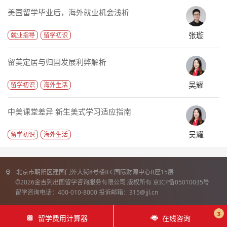
美国留学毕业后，海外就业机会浅析
张璇
就业指导
留学初识
留美定居与归国发展利弊解析
吴耀
留学初识
海外生活
中美课堂差异 新生美式学习适应指南
吴耀
留学初识
海外生活
北京市朝阳区建国门外大街8号楼IFC国际财源中心B座15层
©2026金吉列出国留学咨询服务有限公司 版权所有 京ICP备05010035号
留学咨询电话：400-010-8000 投诉邮箱：315@jjl.cn
3
留学费用计算器
在线咨询