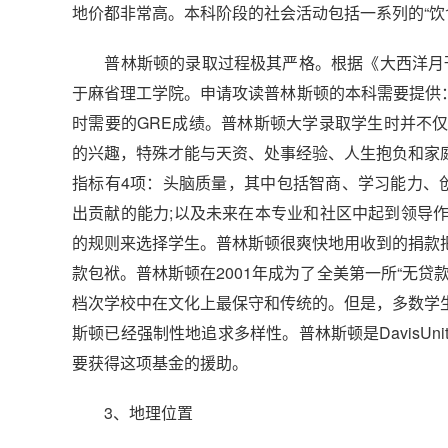
地价都非常高。本科阶段的社会活动包括一系列的“饮食俱乐部”
普林斯顿的录取过程极其严格。根据《大西洋月刊》(At
于麻省理工学院。申请攻读普林斯顿的本科需要提供：
时需要的GRE成绩。普林斯顿大学录取学生时并不
的兴趣，特殊才能与天资、处事经验、人生抱负和家
指标有4项：头脑质量，其中包括智商、学习能力、
出贡献的能力;以及未来在本专业和社区中起到领导
的规则来选择学生。普林斯顿很爽快地用收到的捐款
款包袱。普林斯顿在2001年成为了全美第一所“无
档次学校中在文化上最保守和传统的。但是，多数学
斯顿已经强制性地追求多样性。普林斯顿是DavisUni
要获得这项基金的援助。
3、地理位置