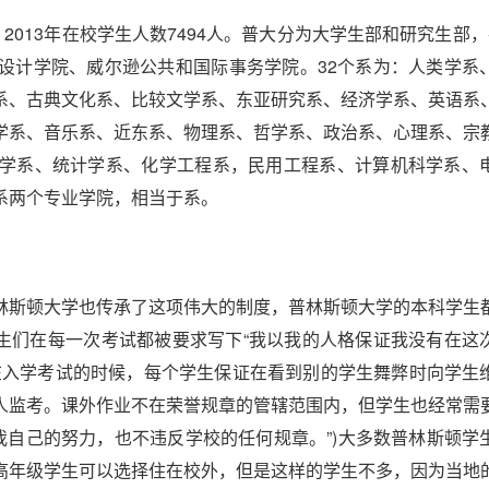
013年在校学生人数7494人。普大分为大学生部和研究生部，
设计学院、威尔逊公共和国际事务学院。32个系为：人类学系
系、古典文化系、比较文学系、东亚研究系、经济学系、英语系
学系、音乐系、近东系、物理系、哲学系、政治系、心理系、宗
学系、统计学系、化学工程系，民用工程系、计算机科学系、
系两个专业学院，相当于系。
斯顿大学也传承了这项伟大的制度，普林斯顿大学的本科学生
证。学生们在每一次考试都被要求写下“我以我的人格保证我没有在这
在入学考试的时候，每个学生保证在看到别的学生舞弊时向学生
人监考。课外作业不在荣誉规章的管辖范围内，但学生也经常需
我自己的努力，也不违反学校的任何规章。”)大多数普林斯顿学
高年级学生可以选择住在校外，但是这样的学生不多，因为当地