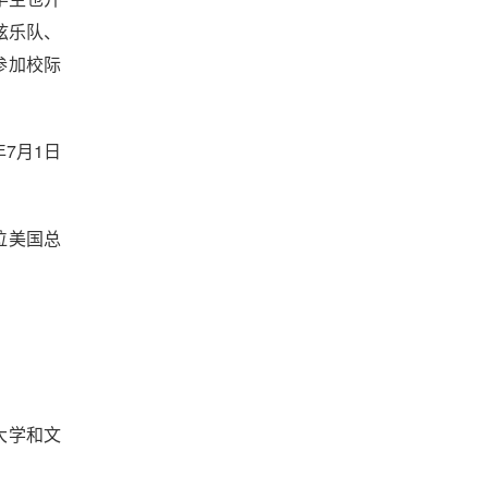
弦乐队、
参加校际
7月1日
三位美国总
大学和文