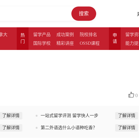
搜索
拿大
留学产品
成功案例
院校排名
留学资
热
申
门
请
国际学校
精彩讲座
OSSD课程
能力提
0
了解详情
一站式留学评测 留学快人一步
了解详情
了解详情
第二外语选什么小语种吃香？
了解详情