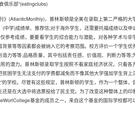
(eatingclubs)
lanticMonthly)，普林斯顿是全美在录取上第二严格的大
(中学)成绩单、推荐信;对于海外学生，还需要托福成绩以及申
仅仅参考成绩，要要看学生的综合能力与潜能，对各种学术与非
庭背景等等因素都会被纳入它的考察范围。校方评价一个学生优
创造力等等;品格质量，其中包括责任感、价值观、判断力等等;
作用的潜力。普林斯顿录取学生按照不看家庭经济状况，只看各
把贫困学生无法支付的学费都减免而不像其他大学强加学生背上
贷款”的学校。尽管有这些规定，普林斯顿的学生，作为一个整体，
生还是在大选中将选票投给了民主党。为了改变这种整体上的印
teWorlCollege基金的成员之一，来自这个基金的国际学校都