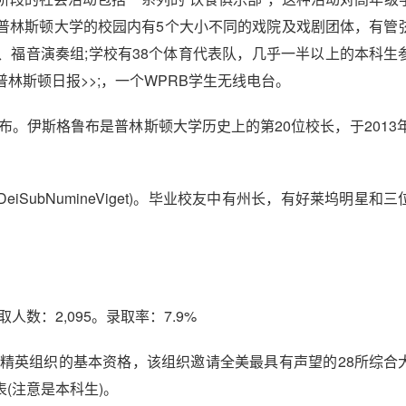
普林斯顿大学的校园内有5个大小不同的戏院及戏剧团体，有管
、福音演奏组;学校有38个体育代表队，几乎一半以上的本科生
普林斯顿日报>>;，一个WPRB学生无线电台。
伊斯格鲁布是普林斯顿大学历史上的第20位校长，于2013年
SubNumineViget)。毕业校友中有州长，有好莱坞明星和
人数：2,095。录取率：7.9%
ety精英组织的基本资格，该组织邀请全美最具有声望的28所综合
(注意是本科生)。