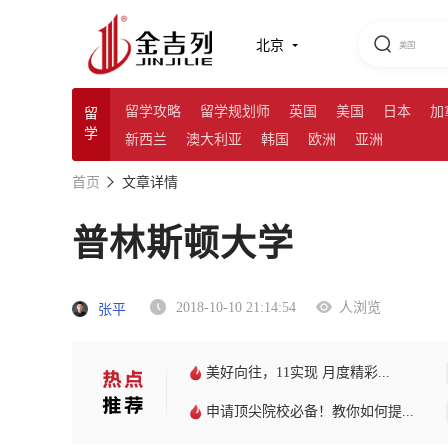
北京
留学攻略
留学规划师
英国
美国
日本
加
留
学
新西兰
澳大利亚
韩国
欧洲
亚洲
首页
文章详情
普林斯顿大学
2018-10-10 21:14:54
人浏览
张平
美好向往，11实现 月度精彩...
申请顶尖院校必备！教你如何提...