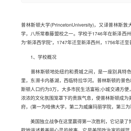
普林斯顿大学(PrincetonUniversity)
学，八所常春藤盟校之一。学校于1746年在新泽
为“新泽西学院”，1747年迁至新泽西州，1756年
1、学校概况
普林斯顿地处纽约和费城之间，是一座别具特色的
里，东濒卡内基湖，西临特拉华河。普林斯顿的景色
斯顿人口约为3万，大多市民生活富裕;小城交通方
浓浓的文化氛围笼罩下的贵族气息，使普林斯顿成为
府，(第一为哈佛大学，第二为威廉玛丽学院，第三为
美国独立战争在这里赢得第一次胜利，它记录了博
歇地讲述着美丽心灵的故事。它是美国政治家的摇篮