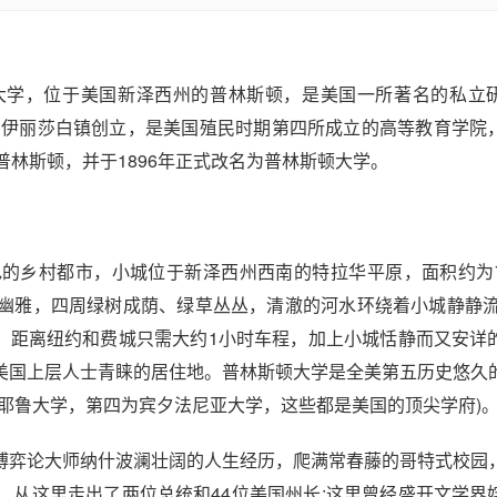
，又译普林斯敦大学，位于美国新泽西州的普林斯顿，是美国一所著名的私
西州伊丽莎白镇创立，是美国殖民时期第四所成立的高等教育学院
迁至普林斯顿，并于1896年正式改名为普林斯顿大学。
乡村都市，小城位于新泽西州西南的特拉华平原，面积约为
幽雅，四周绿树成荫、绿草丛丛，清澈的河水环绕着小城静静流
便，距离纽约和费城只需大约1小时车程，加上小城恬静而又安详
美国上层人士青睐的居住地。普林斯顿大学是全美第五历史悠久
耶鲁大学，第四为宾夕法尼亚大学，这些都是美国的顶尖学府)
弈论大师纳什波澜壮阔的人生经历，爬满常春藤的哥特式校园
，从这里走出了两位总统和44位美国州长;这里曾经盛开文学界