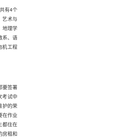
共有4个
、艺术与
、地理学
教系、语
电机工程
都要签署
次考试中
维护的荣
要在作业
生都住在
的房租和