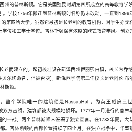
于美国新泽西州的普林斯顿。它是美国殖民时期第四所成立的高等教育学院
学院”。学校1756年搬迁到普林斯顿时名称仍未改动。一直到189
成立的第四所大学。虽然它最初是长老制的教育机构，对学生亦无
士学位和工学士学位。普林斯顿保有浓厚的欧式教育学风。创立
老而建立的。起初校址设在新泽西州伊丽莎白镇，校长为乔纳
·贝尔切命名，但被否决)。新泽西学院第二任校长是老阿伦·布
普林斯顿。
l建成，整个学院唯一的建筑便是NassauHall，为英王威廉三
期间，学院被双方占领，建筑都被大规模地损坏。1777年一月进行的普
键的一战。两个普林斯顿人签署了独立宣言。在1783年夏，大
国家首都。普林斯顿的首都位置持续了四个月。在独立战争中，华盛