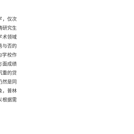
学，仅次
请研究生
学术领域
秀与否的
为学校作
方面成绩
沉重的贷
仍然是同
象，普林
可以根据需