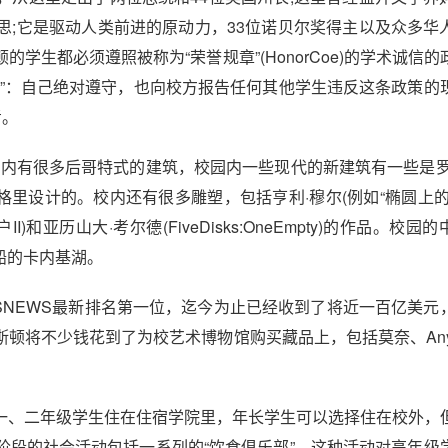
思;它是驱动人类前进的原动力，33位诺贝尔奖得主以及众多华
生都必须遵照被称为“荣誉规章”(HonorCoe)的学术诚信的
任”：自己绝对遵守，也向校方报告任何其他学生违反这条政策的
考。
内有很多后哥特式的建筑，校园内一些现代的新建筑有一些是罗
弗兰克·格里设计的。校内还有很多雕塑，包括亨利·穆尔(例如“椭圆上
)和亚历山大·考尔德(FiveDisks:OneEmpty)的作品。校园
以划船的卡内基湖。
SNEWS最新排名第一位，迄今为止已经收到了将近一百亿美元
将不少钱花到了为校艺术博物馆购买藏品上，包括莫奈、AnyWa
、二年级学生住在住宿学院里，年长学生可以选择住在校外，
阶段的社会活动包括一系列的“饮食俱乐部”，这种活动对高年级