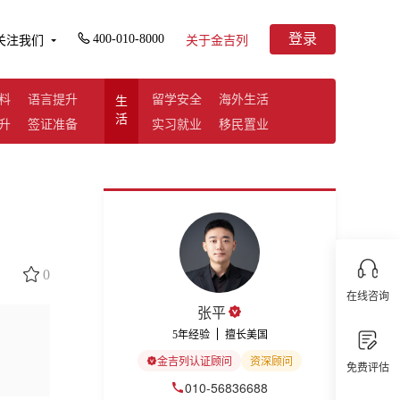
登录
400-010-8000
关注我们
关于金吉列
料
语言提升
留学安全
海外生活
生
活
升
签证准备
实习就业
移民置业
0
在线咨询
张平
5年经验
擅长美国
金吉列认证顾问
资深顾问
免费评估
010-56836688