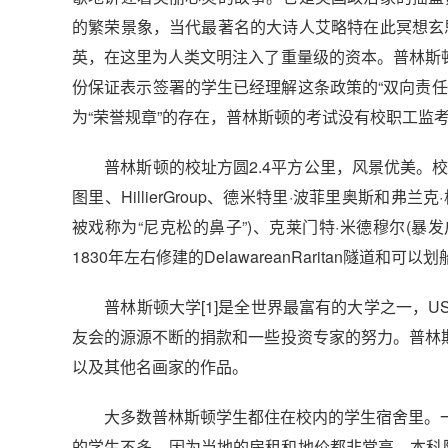
的繁荣景象，当代最著名的大诗人艾略特在此冥想玄
英，在这里为人类文明注入了重量级的资本。普林斯顿的学
份保证表示签署的学生已经理解这条政策的“双向责
为“荣誉规章”的存在，普林斯顿的考试没有校职工监
普林斯顿的校址方圆2.4平方公里，风景优美。校
图里、HillierGroup、德米特里·波菲里奥斯和
被戏称为“尼克松的鼻子”)、克莱门特·米德穆尔(暴发户II
1830年左右修建的DelawareanRaritan隧道和可
普林斯顿大学[1]是全世界最富有的大学之一，U
友会的源源不断的捐款和一些投资专家的努力。普林斯顿
以及其他名画家的作品。
大多数普林斯顿学生都住在校内的学生宿舍里。一
的学生不多，因为当地的房租和地价都非常高。本科