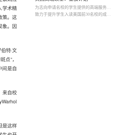
人学术精
为志向申请名校的学生提供的高端服务产品
致力于提升学生入读美国前30名校的成功率
政策。这
产品中涵盖背景提升项目基金，学生可根据自身背景任意选择海内/外科研与职场提升等项目
现象。因
伯特·文
的斑点”，
的中间是自
，来自校
rhol
但是这样
学生也开