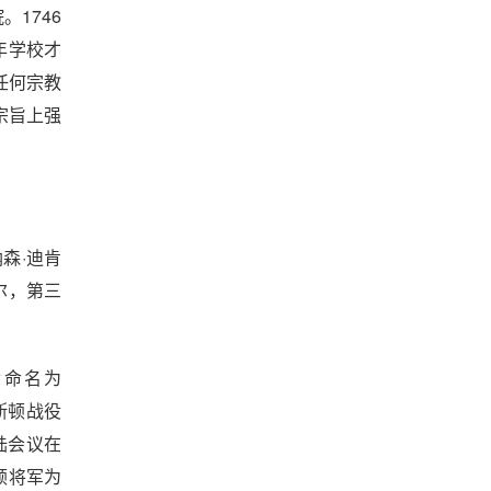
。1746
6年学校才
任何宗教
宗旨上强
森·迪肯
尔，第三
世命名为
林斯顿战役
陆会议在
顿将军为