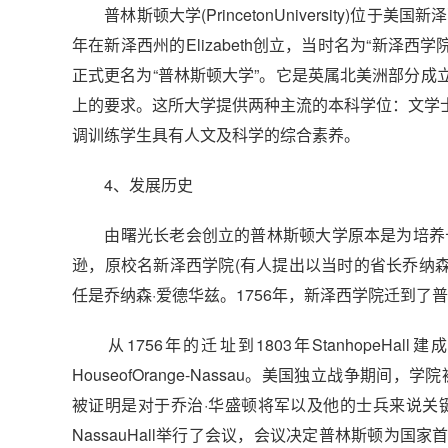
普林斯顿大学(PrincetonUniversity)位
年在新泽西州的Elizabeth创立，当时名为“新泽西
正式更名为“普林斯顿大学”。它是英属北美洲部分
上的要求。这所大学提供两种主流的本科学位：文学
调训练学生具有人文及科学的综合素养。
4、发展历史
由曙光长老会创立的普林斯顿大学原本是为培养长
逊，原校名新泽西学院(有人提出以当时的省长乔纳森
任是乔纳森·爱德华兹。1756年，新泽西学院迁到了
从1756年的迁址到1803年StanhopeHal
HouseofOrange-Nassau。美国独立战争
被证明是对于乔治·华盛顿将军以及他的士兵来说关
NassauHall举行了会议，会议决定普林斯顿为