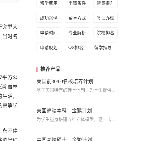
留学费用
申请条件
背景提升
成功案例
留学方式
签证办理
立研究型大
申请时间
专业解析
院校排名
，当时名
申请规划
QS排名
留学指导
推荐产品
7平方公
美国前30/60名校培养计划
淌;普林
基于美国特有的转学体制，为学生提供包括学术、领导力、职业等在内的长时段服务，让学生既获得名校录取，又有读完名校的实力
的生活，
的高等学
美国高端本科：金鹏计划
。
为学生量身搭建五维立体模型，逐一击破痛点，致力于提高美国TOP30本科录取成功率
，永不停
姹紫嫣红
美国高端硕士：金骏计划