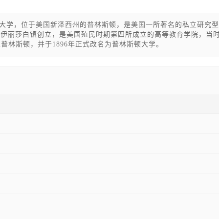
，又译普林斯敦大学，位于美国新泽西州的普林斯顿，是美国一所著名的私立研究
西州伊丽莎白镇创立，是美国殖民时期第四所成立的高等教育学院，当
迁至普林斯顿，并于1896年正式改名为普林斯顿大学。