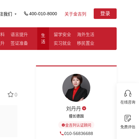
登录
400-010-8000
注我们
关于金吉列
资料
语言提升
留学安全
海外生活
生
活
提升
签证准备
实习就业
移民置业
0
在线咨询
刘丹丹
擅长德国
金吉列认证顾问
免费评估
010-56836688