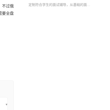
定制符合学生的面试辅导，从基础的面试意义，到模拟面试及学习生活建议多方面进行辅导
，不过俄
需要全盘
▾