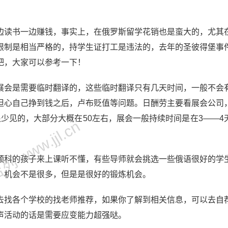
边读书一边赚钱，事实上，在俄罗斯留学花销也是蛮大的，尤其
限制是相当严格的，持学生证打工是违法的，去年的圣彼得堡事
吧，大家可以参考一下！
会是需要临时翻译的，这些临时翻译只有几天时间，一般不会
担心自己挣到钱之后，卢布贬值等问题。日酬劳主要看展会公司
是很少见的，大部分大概在50左右，展会一般持续时间是在3——4
 www.jjl.cn
科的孩子来上课听不懂，有些导师就会挑选一些俄语很好的学
，机会不是很多，但是是很好的锻炼机会。
找各个学校的找老师推荐，如果你了解到相关信息，可以去自
声活动的话是需要应变能力超强哒。