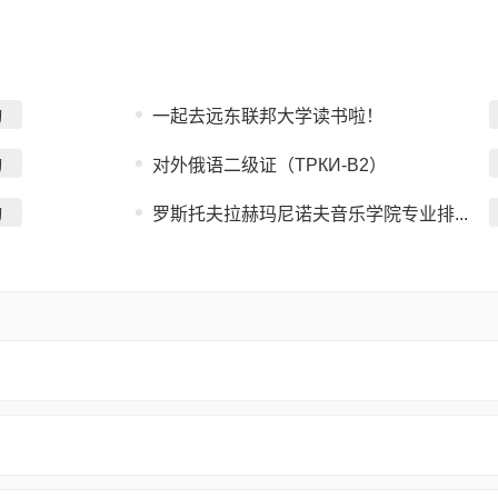
询
一起去远东联邦大学读书啦！
询
对外俄语二级证（ТРКИ-B2）
询
罗斯托夫拉赫玛尼诺夫音乐学院专业排...