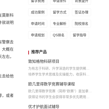
留学费用
申请条件
背景提升
成功案例
留学方式
签证办理
在莫斯科
件就说明
申请时间
专业解析
院校排名
申请规划
QS排名
留学指导
有警察去
，大概在
推荐产品
天左右，
致知格物科研项目
为有志于科研、升学深造的学生提供稀缺的学术资源
培养学生学术思维及实操能力，收获科研实践经历和专业学术论文，为将来学术生涯奠定基础
生去给他
欧几里得数学竞赛辅导课程
欧几里得数学竞赛（简称“欧赛”）是加拿大中学阶段最具含金量、最被认可的竞赛
荐，或者
获得证书的学生会获得非常多优先聘用的机会
优才护航面试辅导