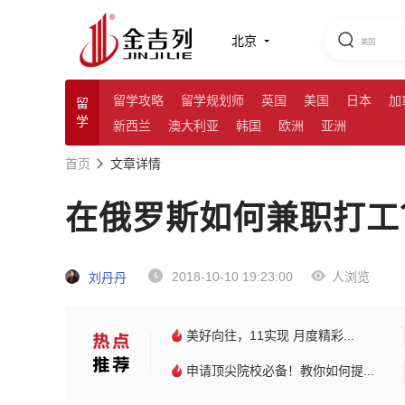
北京
留学攻略
留学规划师
英国
美国
日本
加
留
学
新西兰
澳大利亚
韩国
欧洲
亚洲
首页
文章详情
在俄罗斯如何兼职打工
2018-10-10 19:23:00
人浏览
刘丹丹
美好向往，11实现 月度精彩...
申请顶尖院校必备！教你如何提...