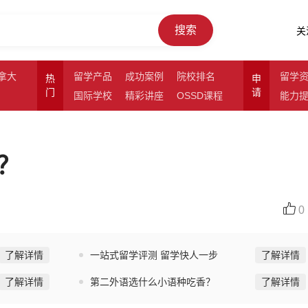
搜索
关
拿大
留学产品
成功案例
院校排名
留学
热
申
门
请
国际学校
精彩讲座
OSSD课程
能力
？
0
了解详情
一站式留学评测 留学快人一步
了解详情
了解详情
第二外语选什么小语种吃香？
了解详情