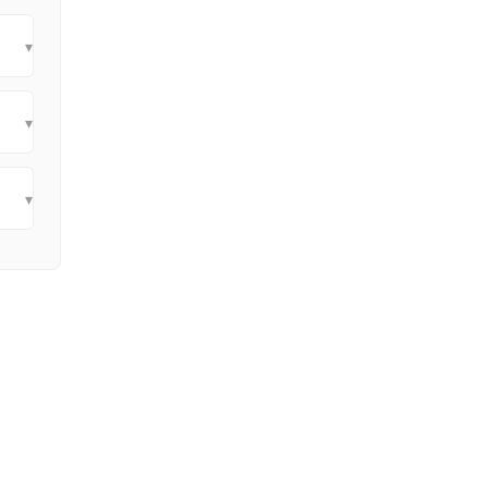
▾
▾
▾