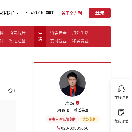
登录
400-010-8000
关注我们
关于金吉列
料
语言提升
留学安全
海外生活
生
活
升
签证准备
实习就业
移民置业
0
在线咨询
夏煜
6年经验
擅长英国
金吉列认证顾问
资深顾问
免费评估
023-60335656