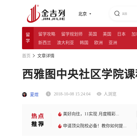
北京
留学攻略
留学规划师
英国
美国
日本
加
留
学
新西兰
澳大利亚
韩国
欧洲
亚洲
首页
文章详情
西雅图中央社区学院课
2018-10-08 15:24:04
人浏览
夏煜
美好向往，11实现 月度精彩...
申请顶尖院校必备！教你如何提...