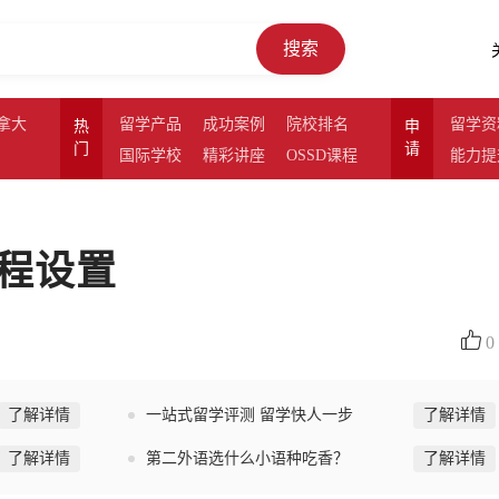
搜索
拿大
留学产品
成功案例
院校排名
留学资
热
申
门
请
国际学校
精彩讲座
OSSD课程
能力提
程设置
0
了解详情
一站式留学评测 留学快人一步
了解详情
了解详情
第二外语选什么小语种吃香？
了解详情