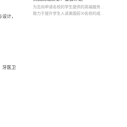
为志向申请名校的学生提供的高端服务产品
致力于提升学生入读美国前30名校的成功率
与设计，
产品中涵盖背景提升项目基金，学生可根据自身背景任意选择海内/外科研与职场提升等项目
学，牙医卫