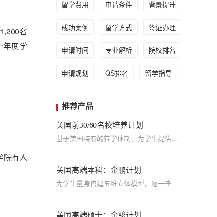
留学费用
申请条件
背景提升
成功案例
留学方式
签证办理
,200名
“年度学
申请时间
专业解析
院校排名
申请规划
QS排名
留学指导
推荐产品
美国前30/60名校培养计划
基于美国特有的转学体制，为学生提供包括学术、领导力、职业等在内的长时段服务，让学生既获得名校录取，又有读完名校的实力
学院有人
美国高端本科：金鹏计划
为学生量身搭建五维立体模型，逐一击破痛点，致力于提高美国TOP30本科录取成功率
美国高端硕士：金骏计划