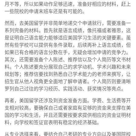
月不等，所以如果动作足够迅速，准备好相应的材料，赶上
一些院校的申请末班车还是有可能的。
然而，去美国留学并非简单地递交个申请就行，需要准备一
系列完备的材料。首先就是语言成绩，像托福或者雅思，这
是证明自己语言能力能够适应美国学习生活的关键要素。虽
然有些学校可以提供有条件录取，后续再补上语言成绩，但
如果已有合格的语言分数在手，无疑会增加申请的竞争力。
其次，还需要准备个人陈述、推荐信以及个人简历等文书材
料。个人陈述要充分展现自己的求学动机、学术兴趣和未来
规划等；推荐信要找到熟悉自己学术能力的老师来撰写，让
招生官从他人视角更全面地了解申请者。个人简历则要清晰
罗列自己过往的学习经历、实践活动、获奖情况等亮点。
再者，美国留学还涉及到资金准备方面。学费、生活费等开
支相对较高，要确保自己或者家庭有足够的资金来支撑在美
国的学习和生活，并且还需要按要求提供相应的资金证明材
料，向学校和签证官表明有稳定的经济基础。
从专业选择来看，要结合自己考研的专业方向以及美国院校