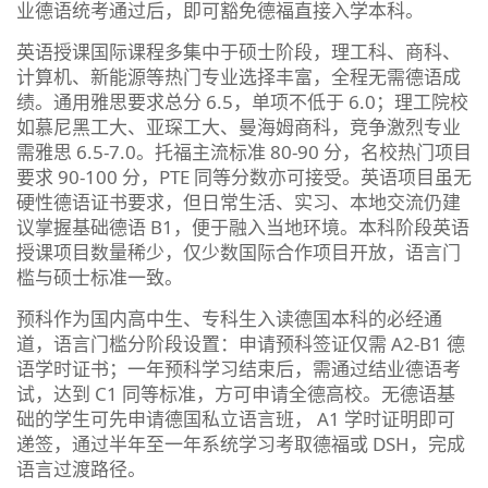
业德语统考通过后，即可豁免德福直接入学本科。
英语授课国际课程多集中于硕士阶段，理工科、商科、
计算机、新能源等热门专业选择丰富，全程无需德语成
绩。通用雅思要求总分 6.5，单项不低于 6.0；理工院校
如慕尼黑工大、亚琛工大、曼海姆商科，竞争激烈专业
需雅思 6.5-7.0。托福主流标准 80-90 分，名校热门项目
要求 90-100 分，PTE 同等分数亦可接受。英语项目虽无
硬性德语证书要求，但日常生活、实习、本地交流仍建
议掌握基础德语 B1，便于融入当地环境。本科阶段英语
授课项目数量稀少，仅少数国际合作项目开放，语言门
槛与硕士标准一致。
预科作为国内高中生、专科生入读德国本科的必经通
道，语言门槛分阶段设置：申请预科签证仅需 A2-B1 德
语学时证书；一年预科学习结束后，需通过结业德语考
试，达到 C1 同等标准，方可申请全德高校。无德语基
础的学生可先申请德国私立语言班， A1 学时证明即可
递签，通过半年至一年系统学习考取德福或 DSH，完成
语言过渡路径。