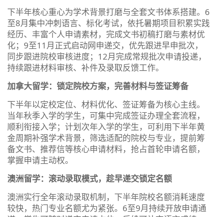
下半年核心重心为学术背景打磨与全套文书体系搭建。6
至8月集中冲刺语言、标化考试，依托暑期项目积累实践
经历、丰富个人申请素材，完成文书初稿打磨与素材优
化；9至11月正式启动网申递交，优先跟进早申批次，
同步跟进院校审核进度；12月完成常规批次申请投递，
持续跟进材料审核、补件及录取反馈工作。
加拿大留学：锁定院校方案，完善材料与签证筹备
下半年以定校定位、材料优化、签证筹备为核心主线。
当年秋季入学的学生，可集中完成签证办理全套流程，
顺利衔接入学；计划次年入学的学生，可利用下半年黄
金周期补强学术背景，筛选适配的院校与专业，提前筹
备文书、推荐信等核心申请材料，抢占首轮申请名额，
掌握申请主动权。
澳洲留学：滚动录取模式，趁早递交锁定名额
澳洲实行全年滚动录取机制，下半年院校名额消耗速度
较快，热门专业名额尤为紧张。6至9月持续开放申请通