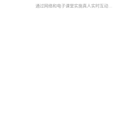
通过网络和电子课堂实施真人实时互动教学，打破了传统教育的时空限制，突破了优秀教师资源的地域限制，让学生随时随地就能与名师交流学习，真正帮助学生快速提升考核要求