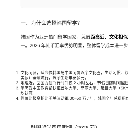
一、为什么选择韩国留学？
韩国作为亚洲热门留学国家，凭借
距离近、文化相似
一。2026 年韩币汇率优势明显，整体留学成本进一
文化同源，适应快韩国与中国同属汉字文化圈，生活习惯、饮食文
美妆）全球流行，课余生活丰富多元。
地理近，回国方便飞行时间仅 2 小时左右，节假日随时可回
学历受中国教育部认证首尔大学、高丽大学、延世大学（SK
均认可。
性价比极高相比英美澳动辄 30–50 万 / 年，韩国全年总费
二、韩国留学费用明细（2026 新）