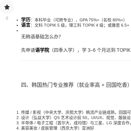
0
学历
：本科毕业（可跨专业），GPA 75%+（名校 80%+）
语言
：文科 TOPIK 5 级，理工科 TOPIK 4 级；或雅思 6.5+
无韩语基础怎么办？
先申请
语学院
（四季入学），学 3–6 个月达到 TOP
四、韩国热门专业推荐（就业率高 + 回国吃香
传媒 / 影视（中央大学、庆熙大学）韩流产业链成熟，回国
设计（弘益大学）QS 艺术设计前 50，UI/UX、视觉、
半导体 / 电子工程（首尔大、成均馆）与三星、LG 深度合
美容美妆 / 皮肤管理（西京大学）亚洲好