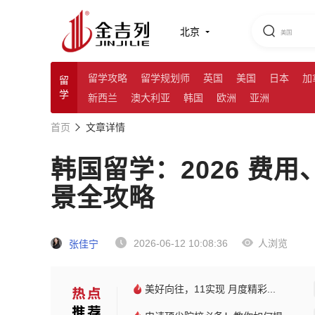
北京
留学攻略
留学规划师
英国
美国
日本
加
留
学
新西兰
澳大利亚
韩国
欧洲
亚洲
首页
文章详情
韩国留学：2026 费
景全攻略
2026-06-12 10:08:36
人浏览
张佳宁
美好向往，11实现 月度精彩...