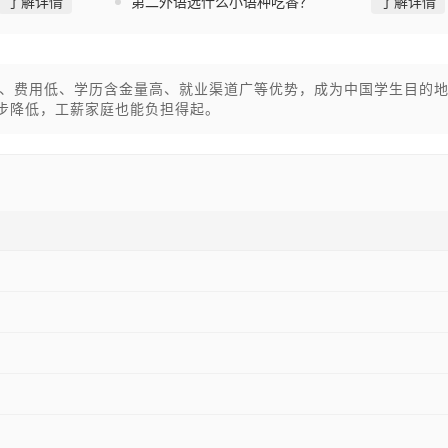
了解详情
第二外语选什么小语种吃香？
了解详情
、费用低、学历含金量高、就业渠道广等优势，成为中国学生目的
一步降低，工薪家庭也能负担得起。