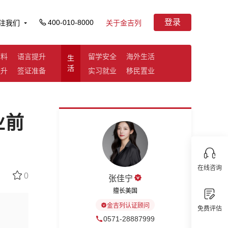
登录
400-010-8000
注我们
关于金吉列
资料
语言提升
留学安全
海外生活
生
活
提升
签证准备
实习就业
移民置业
业前
在线咨询
0
张佳宁
擅长美国
金吉列认证顾问
免费评估
0571-28887999