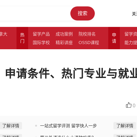
搜索
关
拿大
留学产品
成功案例
院校排名
留学
热
申
门
请
国际学校
精彩讲座
OSSD课程
能力
用、申请条件、热门专业与就
0
了解详情
一站式留学评测 留学快人一步
了解详情