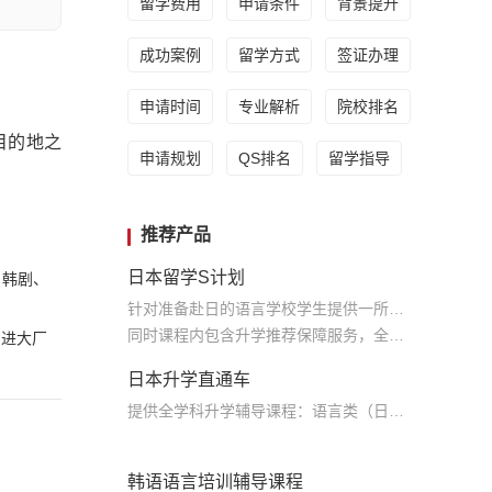
留学费用
申请条件
背景提升
成功案例
留学方式
签证办理
申请时间
专业解析
院校排名
目的地之
申请规划
QS排名
留学指导
推荐产品
日本留学S计划
、韩剧、
针对准备赴日的语言学校学生提供一所语言学校申请的全程服务及配套的本科升学辅导课程服务
同时课程内包含升学推荐保障服务，全力保障学生升学
、进大厂
日本升学直通车
提供全学科升学辅导课程：语言类（日语，英语），学部文科理科，大学院文科理科，美术，音乐，建筑；学部升学课程 留考类，校内考，日语N5-N1，英语基础课，托福，托业；全年课程安排 留考课，大学院专业课程
韩语语言培训辅导课程