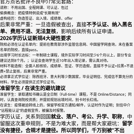
官方点名批评不良中介常见套路：
谎称：不用出国、全程网课、可认证、包过
偷换概念：把疫情特例说成“长期有效”
虚构经历：伪造签证、出入境、成绩单、offer
后果非常严重：一旦造假被查出，直接
不予认证、纳入黑名
单、费用不退、无法复核
，影响后续所有认证申请。
2026学历认证新规4大硬性要求
院校必须在认证名单内：提前在教育部涉外监管信息网、中国留学网查询，未在备案
名单的院校，直接pass。
出境学习时长达标：一年制硕士课程，境外实际学习时间至少6个月以上，部分专业
建议达到8个月。；认证会查询学生近10年出入境记录，需认真对待。
材料不能造假：全面人脸核验，成绩单、签证、学历造假，直接不予认证+拉黑+不退
费+禁止复核，后果非常严重。
必须拿正式学位证：除西班牙、意大利等少数国家，毕业证明信、完成信不算充分的
材料，学生必须提供正式学位证书。
准留学生 / 在读生的避坑建议
准留学生：录取通知书确认是全日制（Full-time）课程，不是 Online/Distance；同
时，认真查询院校资质；并提前规划出境时间，别卡时长红线。
在读生：疫情被迫转线上的，保留学校官方通知/邮件，认证时作为证明；别信中介
“远程能认证”的虚假宣传，被骗及时报警。
学历认证，关系到回国
就业、落户、考公、升学、职称
，中
留服这次重申规则，不是为难大家，而是帮大家避坑：
留学
没有捷径，合规才是捷径。所以同学们，千万别被“不出