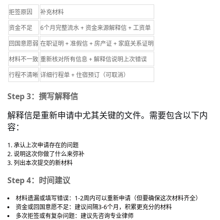
拒签原因
补充材料
资金不足
6个月完整流水 + 资金来源解释信 + 工资单
回国意愿弱
在职证明 + 准假信 + 房产证 + 家庭关系证明
材料不一致
重新核对所有信息 + 解释信说明上次错误
行程不清晰
详细行程单 + 住宿预订（可取消）
Step 3：撰写解释信
解释信是重新申请中尤其关键的文件。需要包含以下内
容：
承认上次申请存在的问题
说明这次你做了什么来弥补
列出本次提交的新材料
Step 4：时间建议
1-2
材料遗漏或填写错误：
周内可以重新申请（但要确保这次材料齐全）
3-6
资金或回国意愿不足：建议间隔
个月，积累更充分的材料
多次拒签或有复杂问题：建议先咨询专业律师