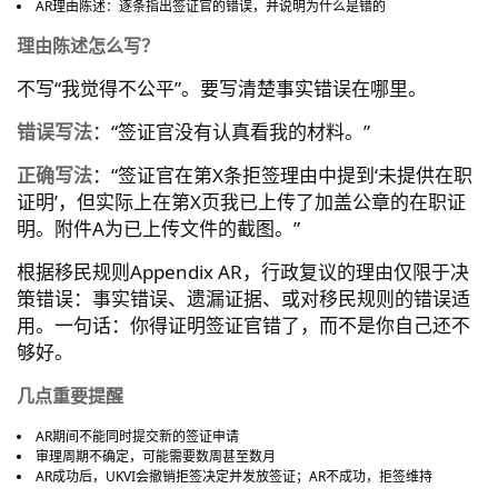
AR
理由陈述：逐条指出签证官的错误，并说明为什么是错的
理由陈述怎么写？
“
”
不写
我觉得不公平
。要写清楚事实错误在哪里。
错误写法
“
”
：
签证官没有认真看我的材料。
正确写法
“
X
‘
：
签证官在第
条拒签理由中提到
未提供在职
’
X
证明
，但实际上在第
页我已上传了加盖公章的在职证
A
”
明。附件
为已上传文件的截图。
Appendix AR
根据移民规则
，行政复议的理由仅限于决
策错误：事实错误、遗漏证据、或对移民规则的错误适
用。一句话：你得证明签证官错了，而不是你自己还不
够好。
几点重要提醒
AR
期间不能同时提交新的签证申请
审理周期不确定，可能需要数周甚至数月
AR
UKVI
AR
成功后，
会撤销拒签决定并发放签证；
不成功，拒签维持