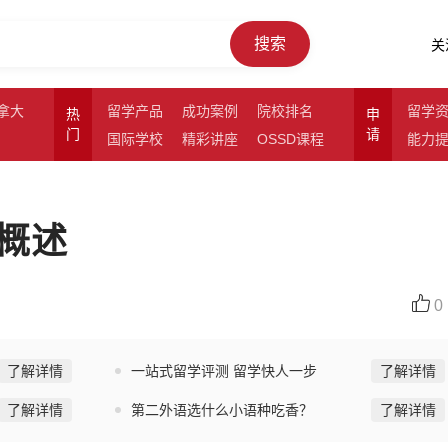
搜索
关
拿大
留学产品
成功案例
院校排名
留学
热
申
门
请
国际学校
精彩讲座
OSSD课程
能力
概述
0
了解详情
一站式留学评测 留学快人一步
了解详情
了解详情
第二外语选什么小语种吃香？
了解详情