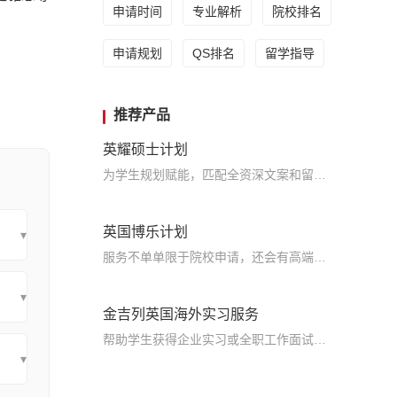
申请时间
专业解析
院校排名
申请规划
QS排名
留学指导
推荐产品
英耀硕士计划
为学生规划赋能，匹配全资深文案和留学咨询师团队，海外名校导师助阵加持，利用五维立体模型的科学分析方法，真正的助力留学申请，实现名校梦
英国博乐计划
▾
服务不单单限于院校申请，还会有高端规划师、海外导师提供申请指导服务，帮助学生申请到梦寐以求的院校
▾
金吉列英国海外实习服务
帮助学生获得企业实习或全职工作面试机会，顺利进入英国本地企业进行实习或全职工作
▾