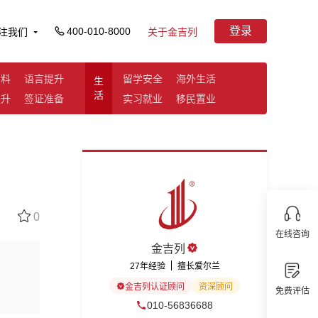
登录
400-010-8000
注我们
关于金吉列
资料
语言提升
留学安全
海外生活
生
活
提升
签证准备
实习就业
移民置业
0
在线咨询
金吉列
27年经验
擅长爱尔兰
金吉列认证顾问
资深顾问
免费评估
010-56836688