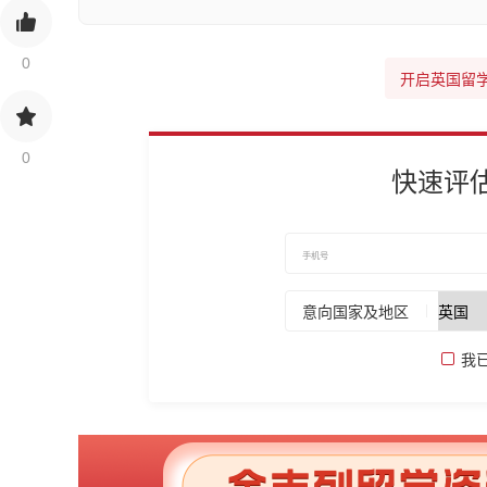
0
开启英国留
0
快速评
意向国家及地区
我