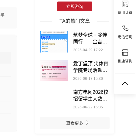
立即咨询
费用计算
、学
TA的热门文章
筑梦全球・奖伴
电话咨询
同行——金吉列
奖学金系列直播
2026-04-29 17:22
活动来袭
到店咨询
爱丁堡顶 尖体育
学院专场活动，
讲座+面试+校友
2026-06-17 15:36
分享免费参与
南方电网2026校
招留学生大数
据：294位全球
2026-06-22 16:35
学子圆梦，硕博
学历高度适配
查看更多