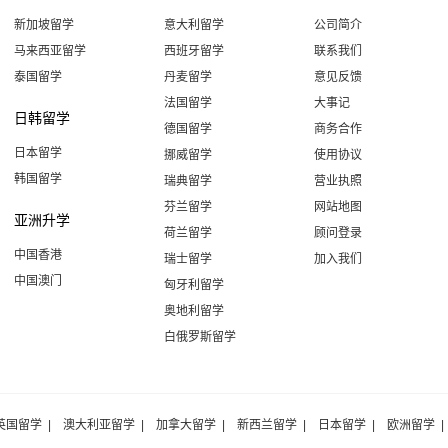
新加坡留学
意大利留学
公司简介
马来西亚留学
西班牙留学
联系我们
泰国留学
丹麦留学
意见反馈
法国留学
大事记
日韩留学
德国留学
商务合作
日本留学
挪威留学
使用协议
韩国留学
瑞典留学
营业执照
芬兰留学
网站地图
亚洲升学
荷兰留学
顾问登录
中国香港
瑞士留学
加入我们
中国澳门
匈牙利留学
奥地利留学
白俄罗斯留学
英国留学
|
澳大利亚留学
|
加拿大留学
|
新西兰留学
|
日本留学
|
欧洲留学