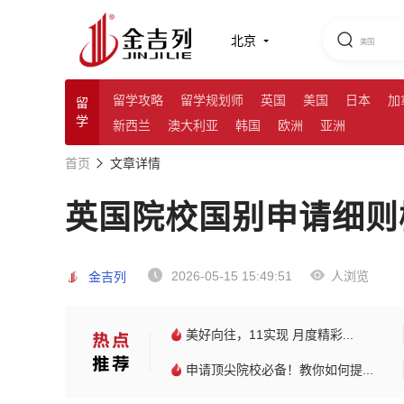
北京
留学攻略
留学规划师
英国
美国
日本
加
留
学
新西兰
澳大利亚
韩国
欧洲
亚洲
首页
文章详情
英国院校国别申请细则
2026-05-15 15:49:51
人浏览
金吉列
美好向往，11实现 月度精彩...
申请顶尖院校必备！教你如何提...