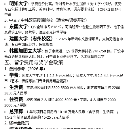
明知大学
：学费性价比高，针对专升本学生提供 1 对 1 学业指导。优势
专业包括计算机工程、美容科学、体育管理。语言要求较低，TOPIK 2 级即可
申请
3. 中文 / 中韩双语授课院校（适合韩语零基础）
东国大学
：QS 全球排名 618 位。可插班专业包括生物制药工学、电子信
息通信工学、经营学、酒店观光经营学等
建国大学（忠州校区）
：2026 年新增中文授课项目，支持无语言申
请。专业有国际经营、传媒影像
韩国加图立大学
：位于京畿道，QS 世界大学排名 741-750 位。开设中
韩双语授课插班大四项目，可申请专业是经营学、艺术媒体融合学
五、留学费用与奖学金政策
1. 费用参考（2026 年）
学费
：国立大学年均 1.1-2.2 万元人民币；私立大学年均 2.2-4.4 万元人民
币（艺术、传媒等热门专业费用可能更高）
生活费
：首尔地区每月约 3300-5500 元人民币；地方城市每月约 2200-
3850 元人民币
住宿费
：校内宿舍 2 人间约 4000-5000 元 / 学期，4 人间低至 2000-
3000 元 / 学期
总预算
：1 年制项目总费用约 10-18 万元人民币（含学费 + 生活费）；
1.5-2 年制项目总费用约 15-25 万元人民币
2. 奖学金政策