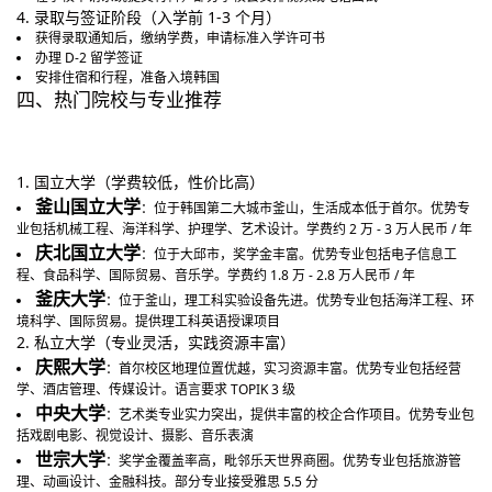
4. 录取与签证阶段（入学前 1-3 个月）
获得录取通知后，缴纳学费，申请标准入学许可书
办理 D-2 留学签证
安排住宿和行程，准备入境韩国
四、热门院校与专业推荐
1. 国立大学（学费较低，性价比高）
釜山国立大学
：位于韩国第二大城市釜山，生活成本低于首尔。优势专
业包括机械工程、海洋科学、护理学、艺术设计。学费约 2 万 - 3 万人民币 / 年
庆北国立大学
：位于大邱市，奖学金丰富。优势专业包括电子信息工
程、食品科学、国际贸易、音乐学。学费约 1.8 万 - 2.8 万人民币 / 年
釜庆大学
：位于釜山，理工科实验设备先进。优势专业包括海洋工程、环
境科学、国际贸易。提供理工科英语授课项目
2. 私立大学（专业灵活，实践资源丰富）
庆熙大学
：首尔校区地理位置优越，实习资源丰富。优势专业包括经营
学、酒店管理、传媒设计。语言要求 TOPIK 3 级
中央大学
：艺术类专业实力突出，提供丰富的校企合作项目。优势专业包
括戏剧电影、视觉设计、摄影、音乐表演
世宗大学
：奖学金覆盖率高，毗邻乐天世界商圈。优势专业包括旅游管
理、动画设计、金融科技。部分专业接受雅思 5.5 分