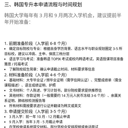
三、韩国专升本申请流程与时间规划
韩国大学每年有 3 月和 9 月两次入学机会，建议提前半
年开始准备：
1. 前期准备阶段（入学前 6-8 个月）
确定目标院校与专业：根据自身学历背景、语言水平与职业规划圈定 3-5 所
目标校，建议以冲高、主申、保底三档分层
语言学习与考试：准备韩语 TOPIK 考试或校内韩语考试，英语授课项目准备
雅思 / 托福考试
了解院校招生简章：确认申请截止时间、材料要求等信息
2. 材料准备阶段（入学前 4-6 个月）
基础材料：大专毕业证 / 预毕业证明（需学信网认证）、完整成绩单（需含
课程描述）、语言成绩证明、护照
文书材料：个人陈述、学习计划书，部分院校要求提供推荐信
其他材料：存款证明（一般需要约 14 万元人民币冻结 3-6 个月）、亲属关
系证明、肺结核检测报告等
所有材料需按要求进行公证并翻译为韩文或英文
3. 申请提交阶段（入学前 3-5 个月）
3 月入学：前一年 10 月 - 12 月截止申请
9 月入学：当年 3 月 - 5 月截止申请
在学校申请系统提交材料，部分学校会安排视频或电话面试