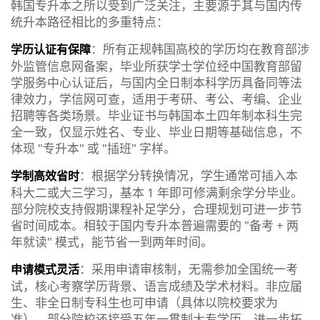
韩国专升本之所以受到广泛关注，主要源于其与国内传
统升本路径相比的多重特点：
：所有正规韩国高校的学历均在教育部涉
学历认证有保障
外监管信息网备案，毕业所获学士学位经中国教育部留
学服务中心认证后，与国内全日制本科学历具备同等法
律效力，学信网可查，适用于考研、考公、考编、企业
招聘等各类场景。毕业证书与韩国本土四年制本科生完
全一致，仅显示姓名、专业、毕业日期等基础信息，不
体现 "专升本" 或 "插班" 字样。
：根据学分转换情况，学生通常可插入本
学制高效省时
科大二或大三学习，基本 1 年即可修满剩余学分毕业。
部分院校支持假期课程补足学分，合理规划可进一步节
省时间成本。相较于国内专升本普遍需要的 "备考 + 两
年就读" 模式，能节省一到两年时间。
：采用申请审核制，无需参加全国统一考
申请模式灵活
试，核心考察学历背景、语言成绩及学术材料。非应届
生、非全日制专科生也可申请（具体以院校要求为
准）。部分院校还接受五年一贯制大专学历，进一步拓