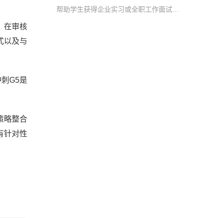
帮助学生获得企业实习或全职工作面试机会，顺利进入英国本地企业进行实习或全职工作
，在审核
式以及与
刺G5是
策略整合
有针对性