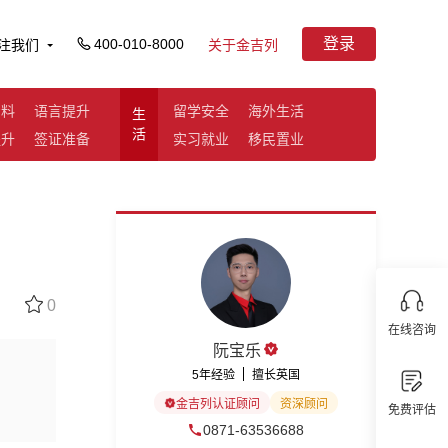
登录
400-010-8000
注我们
关于金吉列
资料
语言提升
留学安全
海外生活
生
活
提升
签证准备
实习就业
移民置业
0
在线咨询
阮宝乐
5年经验
擅长英国
金吉列认证顾问
资深顾问
免费评估
0871-63536688