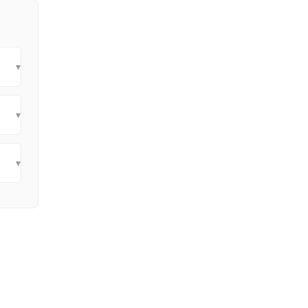
▾
▾
▾