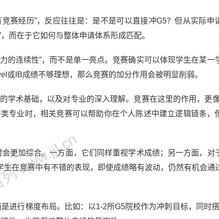
有竞赛经历”，反应往往是：是不是可以直接冲G5？但从实际申
”，而在于它如何与整体申请体系形成匹配。
能力的连续性”，而不是单一亮点。竞赛确实可以体现学生在某一
vel或IB成绩不够理想，那么竞赛的加分作用会被明显削弱。
实的学术基础，以及对专业的深入理解。竞赛在这里的作用，更像
济类专业时，相关竞赛可以帮助你在个人陈述中建立逻辑链条，
 www.jjl.cn
请时会更加综合。一方面，它们同样重视学术成绩；另一方面，对
学生在竞赛中有不错的表现，即使成绩略有波动，仍然有机会通
是进行梯度布局。比如：以1-2所G5院校作为冲刺目标，同时搭配