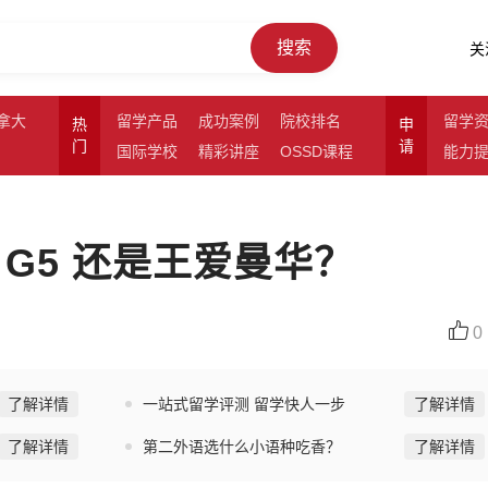
搜索
关
拿大
留学产品
成功案例
院校排名
留学
热
申
门
请
国际学校
精彩讲座
OSSD课程
能力
G5 还是王爱曼华？
0
了解详情
一站式留学评测 留学快人一步
了解详情
了解详情
第二外语选什么小语种吃香？
了解详情