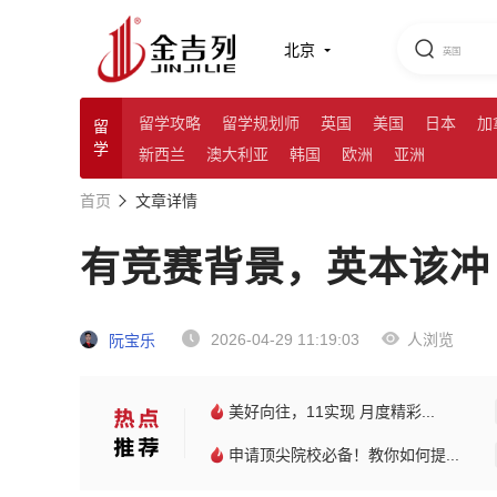
北京
留学攻略
留学规划师
英国
美国
日本
加
留
学
新西兰
澳大利亚
韩国
欧洲
亚洲
首页
文章详情
有竞赛背景，英本该冲 
2026-04-29 11:19:03
人浏览
阮宝乐
美好向往，11实现 月度精彩...
申请顶尖院校必备！教你如何提...