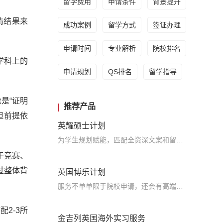
留学费用
申请条件
背景提升
请结果来
成功案例
留学方式
签证办理
申请时间
专业解析
院校排名
学科上的
申请规划
QS排名
留学指导
是“证明
推荐产品
但前提依
英耀硕士计划
为学生规划赋能，匹配全资深文案和留学咨询师团队，海外名校导师助阵加持，利用五维立体模型的科学分析方法，真正的助力留学申请，实现名校梦
于竞赛、
过整体背
英国博乐计划
服务不单单限于院校申请，还会有高端规划师、海外导师提供申请指导服务，帮助学生申请到梦寐以求的院校
2-3所
金吉列英国海外实习服务