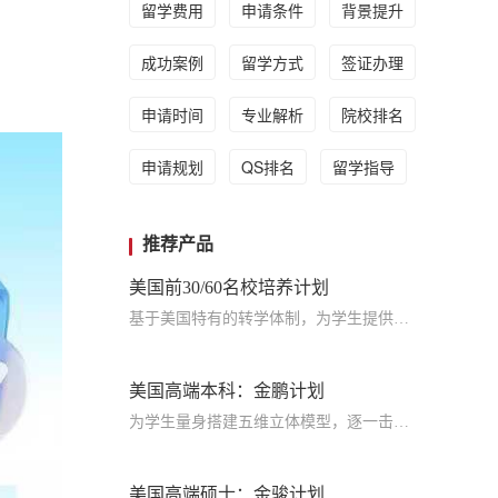
留学费用
申请条件
背景提升
成功案例
留学方式
签证办理
申请时间
专业解析
院校排名
申请规划
QS排名
留学指导
推荐产品
美国前30/60名校培养计划
基于美国特有的转学体制，为学生提供包括学术、领导力、职业等在内的长时段服务，让学生既获得名校录取，又有读完名校的实力
美国高端本科：金鹏计划
为学生量身搭建五维立体模型，逐一击破痛点，致力于提高美国TOP30本科录取成功率
美国高端硕士：金骏计划