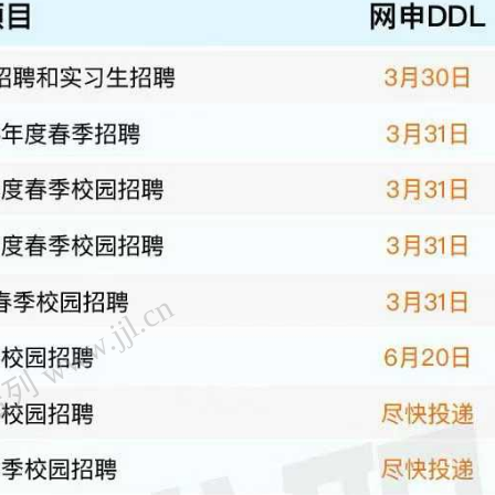
 www.jjl.cn