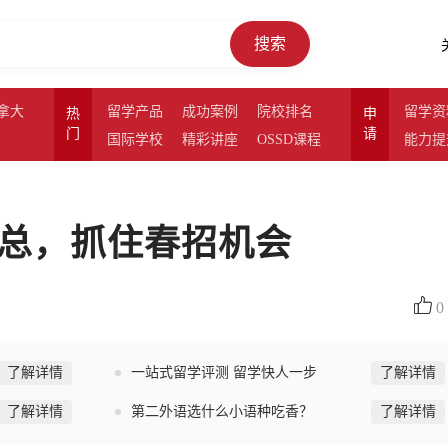
搜索
拿大
留学产品
成功案例
院校排名
留学资
热
申
门
请
国际学校
精彩讲座
OSSD课程
能力提
汇总，抓住春招机会
0
了解详情
一站式留学评测 留学快人一步
了解详情
了解详情
第二外语选什么小语种吃香？
了解详情