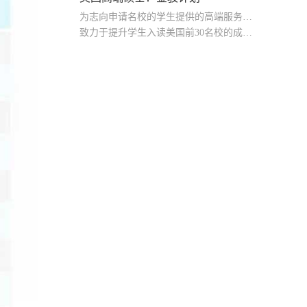
为志向申请名校的学生提供的高端服务产品
致力于提升学生入读美国前30名校的成功率
产品中涵盖背景提升项目基金，学生可根据自身背景任意选择海内/外科研与职场提升等项目