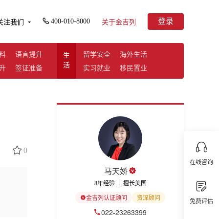
登录
400-010-8000
关注我们
关于金吉列
料
语言提升
留学安全
海外生活
生
活
升
签证准备
实习就业
移民置业
0
在线咨询
马天娇
8年经验
擅长美国
金吉列认证顾问
资深顾问
免费评估
022-23263399