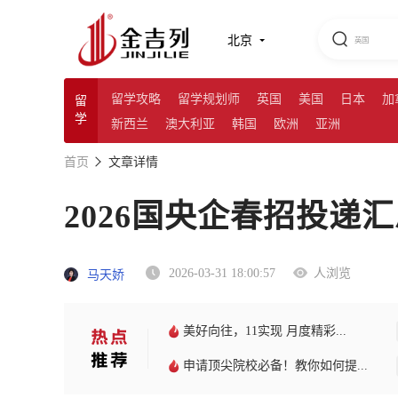
北京
留学攻略
留学规划师
英国
美国
日本
加
留
学
新西兰
澳大利亚
韩国
欧洲
亚洲
首页
文章详情
2026国央企春招投递
2026-03-31 18:00:57
人浏览
马天娇
美好向往，11实现 月度精彩...
申请顶尖院校必备！教你如何提...