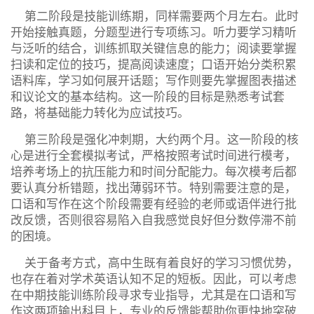
第二阶段是技能训练期，同样需要两个月左右。此时
开始接触真题，分题型进行专项练习。听力要学习精听
与泛听的结合，训练抓取关键信息的能力；阅读要掌握
扫读和定位的技巧，提高阅读速度；口语开始分类积累
语料库，学习如何展开话题；写作则要先掌握图表描述
和议论文的基本结构。这一阶段的目标是熟悉考试套
路，将基础能力转化为应试技巧。
第三阶段是强化冲刺期，大约两个月。这一阶段的核
心是进行全套模拟考试，严格按照考试时间进行模考，
培养考场上的抗压能力和时间分配能力。每次模考后都
要认真分析错题，找出薄弱环节。特别需要注意的是，
口语和写作在这个阶段需要有经验的老师或语伴进行批
改反馈，否则很容易陷入自我感觉良好但分数停滞不前
的困境。
关于备考方式，高中生既有着良好的学习习惯优势，
也存在着对学术英语认知不足的短板。因此，可以考虑
在中期技能训练阶段寻求专业指导，尤其是在口语和写
作这两项输出科目上，专业的反馈能帮助你更快地突破