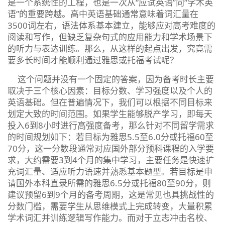
是一个系统性的工程，也是一次从“应试英语”向“学术英
语”的重要跨越。高中英语基础通常意味着词汇量在
3500词左右，语法体系基本建立，能够应对高考难度的
阅读和写作，但缺乏复杂句式的应用能力和学术场景下
的听力与表达训练。那么，从这样的起点出发，究竟需
要多长时间才能顺利通过雅思或托福考试呢？
这个问题并没有一个固定的答案，因为备考时长主要
取决于三个核心因素：目标分数、学习强度以及个人的
英语基础。但在普遍情况下，我们可以根据不同目标来
划定大致的时间范围。如果学生能够脱产学习，即每天
投入6到8小时进行高强度备考，那么针对不同留学需求
的时间规划如下：若目标为雅思5.5至6.0分或托福60至
70分，这一分数段通常对应国外部分预科课程的入学要
求，大约需要3到4个月的集中学习，主要任务是快速扩
充词汇量、适应听力语速并熟悉基本题型。若目标是申
请国外本科直录所需的雅思6.5分或托福80至90分，则
建议预留6到9个月的备考周期，这是常见也具挑战性的
分数门槛，需要学生从思维模式上完成转变，大量积累
学术词汇并训练逻辑写作能力。而对于立志冲击名校、