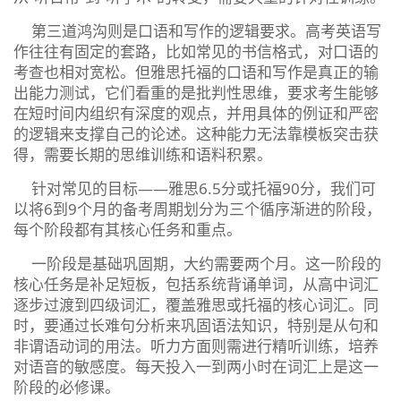
第三道鸿沟则是口语和写作的逻辑要求。高考英语写
作往往有固定的套路，比如常见的书信格式，对口语的
考查也相对宽松。但雅思托福的口语和写作是真正的输
出能力测试，它们看重的是批判性思维，要求考生能够
在短时间内组织有深度的观点，并用具体的例证和严密
的逻辑来支撑自己的论述。这种能力无法靠模板突击获
得，需要长期的思维训练和语料积累。
针对常见的目标——雅思6.5分或托福90分，我们可
以将6到9个月的备考周期划分为三个循序渐进的阶段，
每个阶段都有其核心任务和重点。
一阶段是基础巩固期，大约需要两个月。这一阶段的
核心任务是补足短板，包括系统背诵单词，从高中词汇
逐步过渡到四级词汇，覆盖雅思或托福的核心词汇。同
时，要通过长难句分析来巩固语法知识，特别是从句和
非谓语动词的用法。听力方面则需进行精听训练，培养
对语音的敏感度。每天投入一到两小时在词汇上是这一
阶段的必修课。