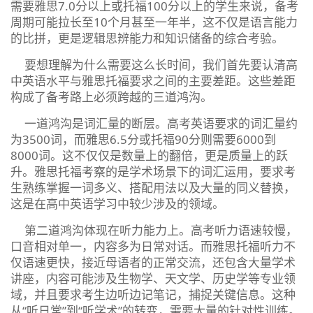
需要雅思7.0分以上或托福100分以上的学生来说，备考
周期可能拉长至10个月甚至一年半，这不仅是语言能力
的比拼，更是逻辑思辨能力和知识储备的综合考验。
要想理解为什么需要这么长时间，我们首先要认清高
中英语水平与雅思托福要求之间的主要差距。这些差距
构成了备考路上必须跨越的三道鸿沟。
一道鸿沟是词汇量的断层。高考英语要求的词汇量约
为3500词，而雅思6.5分或托福90分则需要6000到
8000词。这不仅仅是数量上的翻倍，更是质量上的跃
升。雅思托福考察的是学术场景下的词汇运用，要求考
生熟练掌握一词多义、搭配用法以及大量的同义替换，
这是在高中英语学习中较少涉及的领域。
第二道鸿沟体现在听力能力上。高考听力语速较慢，
口音相对单一，内容多为日常对话。而雅思托福听力不
仅语速更快，接近母语者的正常交流，还包含大量学术
讲座，内容可能涉及生物学、天文学、历史学等专业领
域，并且要求考生边听边记笔记，捕捉关键信息。这种
从“听日常”到“听学术”的转变，需要大量的针对性训练。