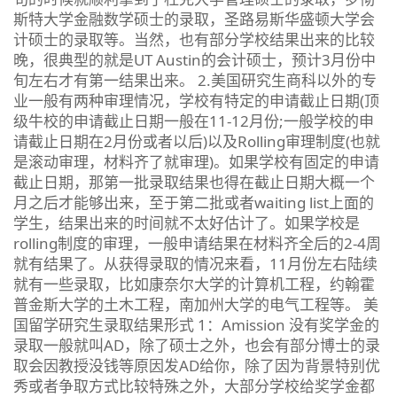
斯特大学金融数学硕士的录取，圣路易斯华盛顿大学会
计硕士的录取等。当然，也有部分学校结果出来的比较
晚，很典型的就是UT Austin的会计硕士，预计3月份中
旬左右才有第一结果出来。 2.美国研究生商科以外的专
业一般有两种审理情况，学校有特定的申请截止日期(顶
级牛校的申请截止日期一般在11-12月份;一般学校的申
请截止日期在2月份或者以后)以及Rolling审理制度(也就
是滚动审理，材料齐了就审理)。如果学校有固定的申请
截止日期，那第一批录取结果也得在截止日期大概一个
月之后才能够出来，至于第二批或者waiting list上面的
学生，结果出来的时间就不太好估计了。如果学校是
rolling制度的审理，一般申请结果在材料齐全后的2-4周
就有结果了。从获得录取的情况来看，11月份左右陆续
就有一些录取，比如康奈尔大学的计算机工程，约翰霍
普金斯大学的土木工程，南加州大学的电气工程等。 美
国留学研究生录取结果形式 1：Amission 没有奖学金的
录取一般就叫AD，除了硕士之外，也会有部分博士的录
取会因教授没钱等原因发AD给你，除了因为背景特别优
秀或者争取方式比较特殊之外，大部分学校给奖学金都