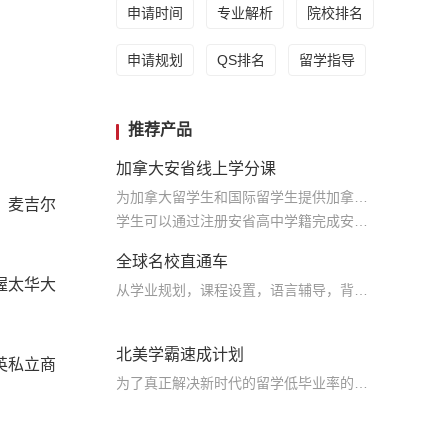
申请时间
专业解析
院校排名
申请规划
QS排名
留学指导
推荐产品
加拿大安省线上学分课
为加拿大留学生和国际留学生提供加拿大安大略省9-12 年级各学科线上学分课程
，麦吉尔
学生可以通过注册安省高中学籍完成安省教育部规定的学分课程，满足毕业条件的学生可获得加拿大安省高中文凭
全球名校直通车
渥太华大
从学业规划，课程设置，语言辅导，背景提升，大学申请全通道进行规划设计助力学生申请世界名校
北美学霸速成计划
英私立商
为了真正解决新时代的留学低毕业率的痛点，“学霸速成计划”为学生提供定制化学术辅导课程