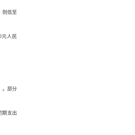
）则低至
00元人民
币）。部分
初期支出