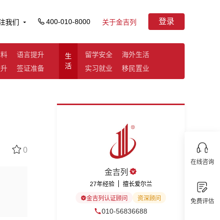
登录
400-010-8000
注我们
关于金吉列
资料
语言提升
留学安全
海外生活
生
活
提升
签证准备
实习就业
移民置业
0
在线咨询
金吉列
27年经验
擅长爱尔兰
金吉列认证顾问
资深顾问
免费评估
010-56836688