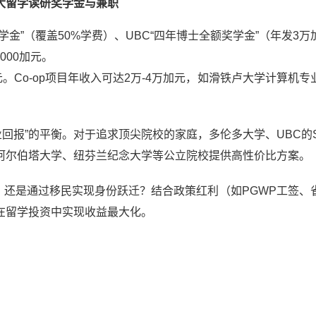
大留学读研
奖学金与兼职
金”（覆盖50%学费）、UBC“四年博士全额奖学金”（年发3万
000加元。
元。Co-op项目年收入可达2万-4万加元，如滑铁卢大学计算机专
回报”的平衡。对于追求顶尖院校的家庭，多伦多大学、UBC的S
阿尔伯塔大学、纽芬兰纪念大学等公立院校提供高性价比方案。
是通过移民实现身份跃迁？结合政策红利（如PGWP工签、
在留学投资中实现收益最大化。