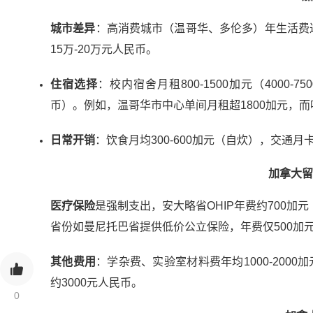
城市差异
：高消费城市（温哥华、多伦多）年生活费达
15万-20万元人民币。
住宿选择
：校内宿舍月租800-1500加元（4000-7
币）。例如，温哥华市中心单间月租超1800加元，而
日常开销
：饮食月均300-600加元（自炊），交通月卡
加拿大留
医疗保险
是强制支出，安大略省OHIP年费约700加元
省份如曼尼托巴省提供低价公立保险，年费仅500加
其他费用
：学杂费、实验室材料费年均1000-200
约3000元人民币。
0