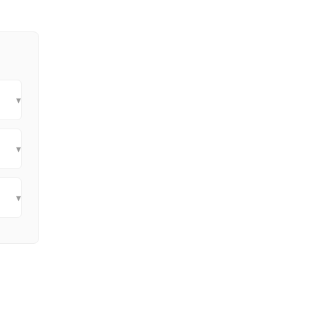
▾
▾
▾