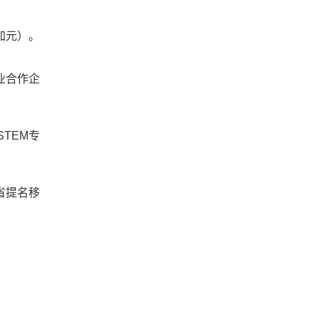
加元）。
业合作企
TEM专
省提名移