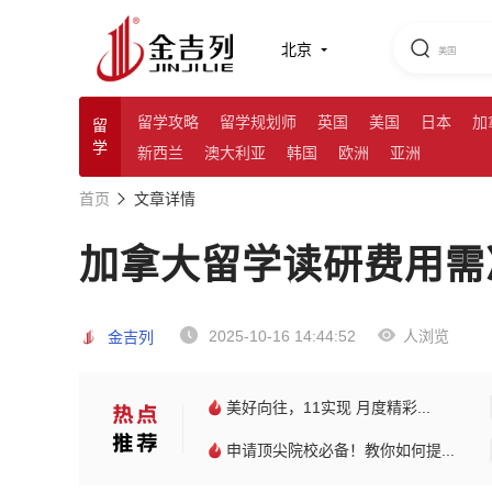
北京
留学攻略
留学规划师
英国
美国
日本
加
留
学
新西兰
澳大利亚
韩国
欧洲
亚洲
首页
文章详情
加拿大留学读研费用需
2025-10-16 14:44:52
人浏览
金吉列
美好向往，11实现 月度精彩...
申请顶尖院校必备！教你如何提...