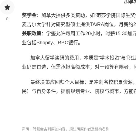
加拿
奖学金
：加拿大提供多类资助，如“范莎学院国际生奖学
0
麦吉尔大学针对研究型硕士提供TA/RA岗位，月薪约2
兼职政策
：学签允许每周工作20小时，时薪15-30加
业包括Shopify、RBC银行。
加拿大留学读研的费用，本质是“学术投资”与“职业
业仍是首选，但需承担高额成本；对于预算有限者，
最终决策应回归个人目标：是冲刺名校积累资源，还
民）与自身条件，提前规划专业、院校与城市，方能
声明：转载金吉列原创内容，须注明原作者及机构名称