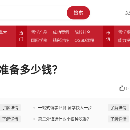
搜索
关
拿大
留学产品
成功案例
院校排名
留学
热
申
门
请
国际学校
精彩讲座
OSSD课程
能力
准备多少钱？
0
了解详情
一站式留学评测 留学快人一步
了解详情
了解详情
第二外语选什么小语种吃香？
了解详情