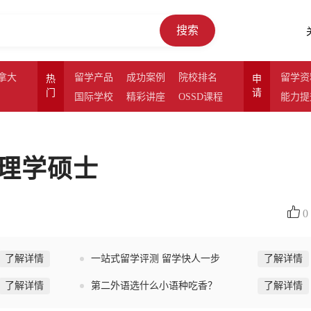
搜索
拿大
留学产品
成功案例
院校排名
留学资
热
申
门
请
国际学校
精彩讲座
OSSD课程
能力提
理学硕士
0
了解详情
一站式留学评测 留学快人一步
了解详情
了解详情
第二外语选什么小语种吃香？
了解详情