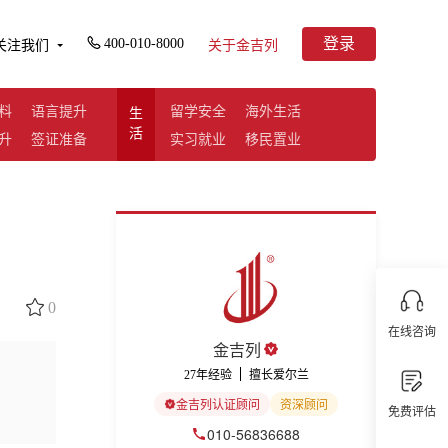
登录
400-010-8000
关注我们
关于金吉列
料
语言提升
留学安全
海外生活
生
活
升
签证准备
实习就业
移民置业
0
在线咨询
金吉列
27年经验
擅长爱尔兰
金吉列认证顾问
资深顾问
免费评估
010-56836688