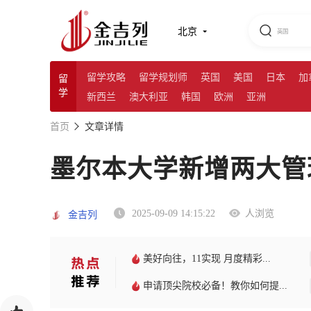
北京
留学攻略
留学规划师
英国
美国
日本
加
留
学
新西兰
澳大利亚
韩国
欧洲
亚洲
首页
文章详情
墨尔本大学新增两大管
2025-09-09 14:15:22
人浏览
金吉列
美好向往，11实现 月度精彩...
申请顶尖院校必备！教你如何提...