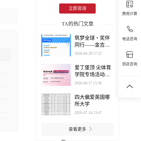
立即咨询
费用计算
TA的热门文章
筑梦全球・奖伴
电话咨询
同行——金吉列
奖学金系列直播
2026-04-29 17:22
活动来袭
到店咨询
爱丁堡顶 尖体育
学院专场活动，
讲座+面试+校友
2026-06-17 15:36
分享免费参与
四大偏爱英国哪
所大学
2026-07-14 13:47
查看更多