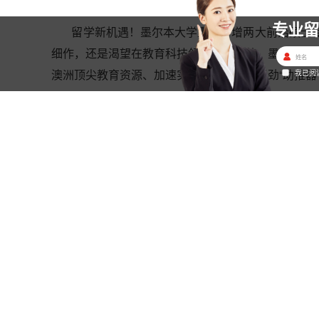
专业
留学新机遇！墨尔本大学重磅新增两大前沿硕士专
细作，还是渴望在教育科技领域引领变革，墨尔本大
澳洲顶尖教育资源、加速实现职业梦想的强劲“助推器
我已阅
The U
墨尔本大学，这所坐落于澳大利亚第二大城市墨尔本
及六所砂岩学府之一。它以卓越的教育质量、领先的
QS排名里，墨尔本大学更是表现亮眼，位居全球第19
新增