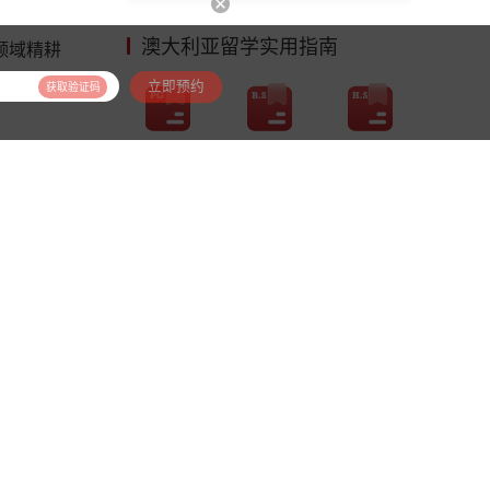
澳大利亚留学实用指南
领域精耕
为你竞逐
立即预约
获取验证码
研究生申请
本科申请
高中申请
能力提升
看排名
查专业
古老大学
026年
热门内容
换一换
留学费用
申请条件
背景提升
成功案例
留学方式
签证办理