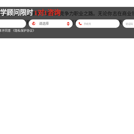
留学顾问限时
1对1咨询
业方向，为全球学子铺就高竞争力职业之路。无论你志在商业
学凭借创新课程体系与紧密的行业联系，定能满足你的需求，成
”！
读并同意
《隐私保护协议》
墨尔本大学
niversity of Melbourne
市区的公立研究型学府，历史可追溯至1853年，是澳洲第二
科研水平以及超高的毕业生就业率，在全球范围内声名远扬。在2
位 。
两大管理学硕士前沿专业