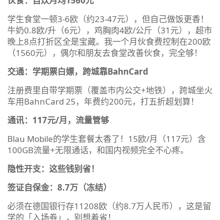
伙食：自炊月均1560元
学生食堂一顿3-6欧（约23-47元），但自己做饭更香！
牛奶0.8欧/升（6元），鸡胸肉4欧/公斤（31元），超市
晚上8点打折区全是宝藏。我一个月伙食费控制在200欧
（1560元），偶尔和朋友去食堂改善伙食，完全够！
交通：学期票白嫖，跨城靠BahnCard
注册费里自带学期票（覆盖市内公交+地铁），跨城坐火
车用BahnCard 25，年费约200元，打五折超划算！
通讯：117元/月，流量管够
Blau Mobile的学生套餐太香了！15欧/月（117元）含
100GB流量+无限通话，和国内视频完全不心疼。
隐性开支：这些钱别省！
签证自保金：8.7万（冻结）
必须在德国银行存11208欧（约8.7万人民币），这是留
学的「入场券」，别想着省！