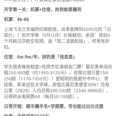
开学第一关：机票+住宿，抢到就是赚到
机票：4k-6k
上海飞法兰克福的红眼航班，淡季能蹲到4200元的「白
菜价」！但开学季（9月/3月）价格翻倍。亲测：提前6
个月刷汉莎航空官网，选「周二凌晨航班」，经常有折
扣。
住宿：6w-9w/年，拼的是「信息差」
学生宿舍难抢程度=抢周杰伦演唱会门票！慕尼黑单间月
租250-400欧（约1950-3120元），但莱比锡只要150-
250欧（1170-1950元）！更聪明的是避开市中心：哥
廷根、耶拿这些大学城，房租比慕尼黑便宜30%！合租
公寓（2B2B）人均月租300-500欧（2340-3900元），
记得和水电网费AA（每月50-100欧）。
日常开销：超市薅羊毛+学期票，穷也能过出仪式感