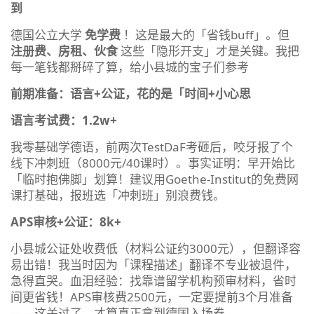
到
德国公立大学
免学费
！这是最大的「省钱buff」。但
注册费、房租、伙食
这些「隐形开支」才是关键。我把
每一笔钱都掰碎了算，给小县城的宝子们参考
前期准备：语言+公证，花的是「时间+小心思
语言考试费：1.2w+
我零基础学德语，前两次TestDaF考砸后，咬牙报了个
线下冲刺班（8000元/40课时）。事实证明：早开始比
「临时抱佛脚」划算！建议用Goethe-Institut的免费网
课打基础，报班选「冲刺班」别浪费钱。
APS审核+公证：8k+
小县城公证处收费低（材料公证约3000元），但翻译容
易出错！我当时因为「课程描述」翻译不专业被退件，
急得直哭。血泪经验：找靠谱留学机构预审材料，省时
间更省钱！APS审核费2500元，一定要提前3个月准备
——这关过了，才算真正拿到德国入场券。