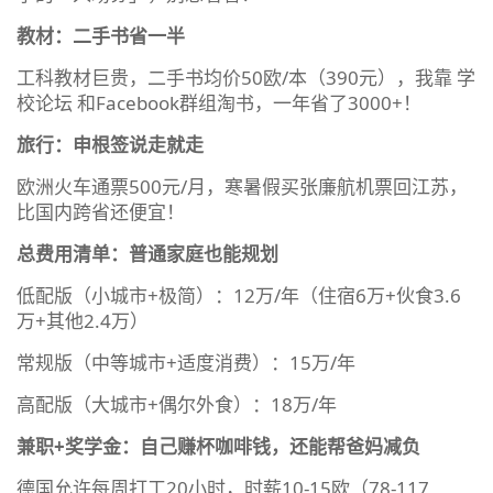
教材：二手书省一半
工科教材巨贵，二手书均价50欧/本（390元），我靠 学
校论坛 和Facebook群组淘书，一年省了3000+！
旅行：申根签说走就走
欧洲火车通票500元/月，寒暑假买张廉航机票回江苏，
比国内跨省还便宜！
总费用清单：普通家庭也能规划
低配版（小城市+极简）：12万/年（住宿6万+伙食3.6
万+其他2.4万）
常规版（中等城市+适度消费）：15万/年
高配版（大城市+偶尔外食）：18万/年
兼职+奖学金：自己赚杯咖啡钱，还能帮爸妈减负
德国允许每周打工20小时，时薪10-15欧（78-117