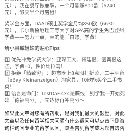
元）。我在餐厅做兼职，一个月能赚800欧（6240
元），够交半个月房租！
奖学金方面，DAAD硕士奖学金月均850欧（6630
元），卡尔斯鲁厄理工等大学对GPA高的学生免巴登州
学费——努力一点，真的能「白嫖」学费！
给小县城姐妹的贴心Tips
1️⃣ 优先冲免学费大学：亚琛工大、哥廷根、图宾根这
些，学费=0，性价比拉满！
2️⃣ 拒绝「精致穷」：超市晚上8点囤打折菜，二手平台
（eBay Kleinanzeigen）淘家具，10欧能买个二手书
桌！
3️⃣ 语言是命门：TestDaF 4×4是底线！别学我一开始死
磕「德福高分」，先达标再冲高分～
如果此文章对您有所帮助，是对我们最大的鼓励。对此
文章以及任何留学相关问题有什么疑问可以点击下侧咨
询栏询问专业的留学顾问，愿金吉列留学成为您首选咨