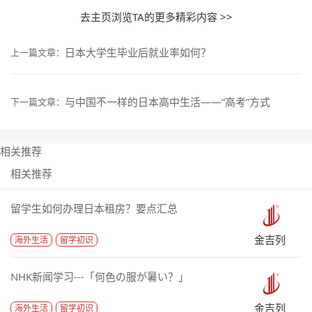
去主页浏览TA的更多精彩内容 >>
日本大学生毕业后就业率如何？
上一篇文章：
与中国不一样的日本高中生活——“高考”方式
下一篇文章：
相关推荐
相关推荐
留学生如何办理日本租房？要点汇总
金吉列
海外生活
留学初识
NHK新闻学习---「何色の服が暑い？」
金吉列
海外生活
留学初识