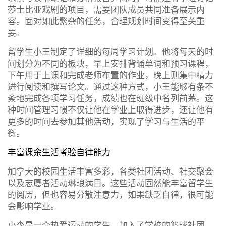
莎士比亚戏剧的项目，需要团队成员共同准备展示内
容。面对如此繁杂的任务，合理规划时间变得至关重
要。
留学生小王制定了详细的每周学习计划。他将每天的时
间划分为不同的板块，早上安排背诵单词和预习课程，
下午用于上课和完成老师布置的作业，晚上则集中精力
进行阅读和撰写论文。通过这种方式，小王能够有条不
紊地完成各项学习任务，成绩也在班级中名列前茅。这
种时间管理习惯不仅让他在学业上取得进步，还让他有
更多的时间去参加其他活动，实现了学习与生活的平
衡。
丰富课余生活考验自律能力
加拿大的校园生活丰富多彩，各类社团活动、社交聚会
以及志愿者活动琳琅满目。这些活动固然能丰富留学生
的阅历，但也容易分散注意力，如果缺乏自律，很可能
会影响学业。
小李是一个热爱运动的学生，加入了学校的篮球社团。