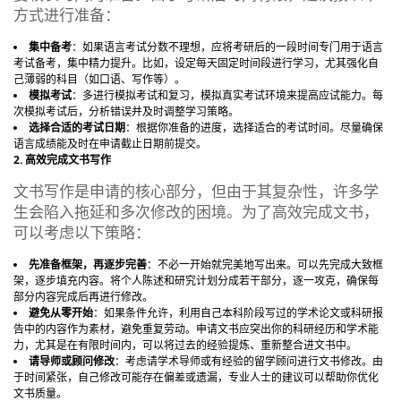
方式进行准备：
集中备考
：如果语言考试分数不理想，应将考研后的一段时间专门用于语言
考试备考，集中精力提升。比如，设定每天固定时间段进行学习，尤其强化自
己薄弱的科目（如口语、写作等）。
模拟考试
：多进行模拟考试和复习，模拟真实考试环境来提高应试能力。每
次模拟考试后，分析错误并及时调整学习策略。
选择合适的考试日期
：根据你准备的进度，选择适合的考试时间。尽量确保
语言成绩能及时在申请截止日期前提交。
2. 高效完成文书写作
文书写作是申请的核心部分，但由于其复杂性，许多学
生会陷入拖延和多次修改的困境。为了高效完成文书，
可以考虑以下策略：
先准备框架，再逐步完善
：不必一开始就完美地写出来。可以先完成大致框
架，逐步填充内容。将个人陈述和研究计划分成若干部分，逐一攻克，确保每
部分内容完成后再进行修改。
避免从零开始
：如果条件允许，利用自己本科阶段写过的学术论文或科研报
告中的内容作为素材，避免重复劳动。申请文书应突出你的科研经历和学术能
力，尤其是在有限时间内，可以将过去的经验提炼、重新整合进文书中。
请导师或顾问修改
：考虑请学术导师或有经验的留学顾问进行文书修改。由
于时间紧张，自己修改可能存在偏差或遗漏，专业人士的建议可以帮助你优化
文书质量。