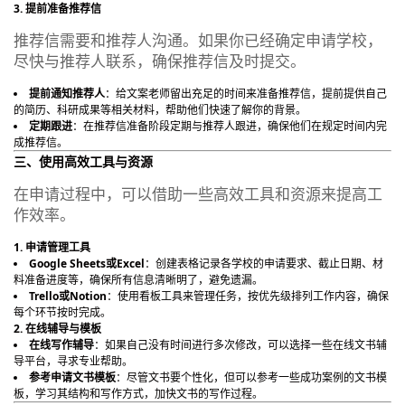
3. 提前准备推荐信
推荐信需要和推荐人沟通。如果你已经确定申请学校，
尽快与推荐人联系，确保推荐信及时提交。
提前通知推荐人
：给文案老师留出充足的时间来准备推荐信，提前提供自己
的简历、科研成果等相关材料，帮助他们快速了解你的背景。
定期跟进
：在推荐信准备阶段定期与推荐人跟进，确保他们在规定时间内完
成推荐信。
三、使用高效工具与资源
在申请过程中，可以借助一些高效工具和资源来提高工
作效率。
1. 申请管理工具
Google Sheets或Excel
：创建表格记录各学校的申请要求、截止日期、材
料准备进度等，确保所有信息清晰明了，避免遗漏。
Trello或Notion
：使用看板工具来管理任务，按优先级排列工作内容，确保
每个环节按时完成。
2. 在线辅导与模板
在线写作辅导
：如果自己没有时间进行多次修改，可以选择一些在线文书辅
导平台，寻求专业帮助。
参考申请文书模板
：尽管文书要个性化，但可以参考一些成功案例的文书模
板，学习其结构和写作方式，加快文书的写作过程。