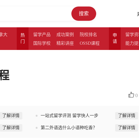
搜索
拿大
留学产品
成功案例
院校排名
留学资
热
申
门
请
国际学校
精彩讲座
OSSD课程
能力提
程
0
了解详情
一站式留学评测 留学快人一步
了解详情
了解详情
第二外语选什么小语种吃香？
了解详情