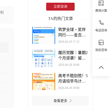
立即咨询
费用计算
顺利
TA的热门文章
筑梦全球・奖伴
电话咨询
同行——金吉列
奖学金系列直播
2026-04-29 17:22
活动来袭
到店咨询
履历觉醒｜暑期2
个月逆袭！留学
党必看的科研
2026-04-28 10:00
+实习密码
高考不稳别慌！5
月语培早鸟计
划，留学保底双
2026-04-28 10:00
保险！
查看更多