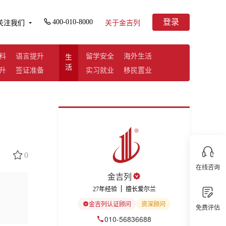
登录
400-010-8000
关注我们
关于金吉列
料
语言提升
留学安全
海外生活
生
活
升
签证准备
实习就业
移民置业
0
在线咨询
金吉列
27年经验
擅长爱尔兰
金吉列认证顾问
资深顾问
免费评估
010-56836688