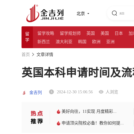
北京
留学攻略
留学规划师
英国
美国
日本
加
留
学
新西兰
澳大利亚
韩国
欧洲
亚洲
首页
文章详情
英国本科申请时间及流
2024-12-30 15:06:56
人浏览
金吉列
美好向往，11实现 月度精彩...
申请顶尖院校必备！教你如何提...