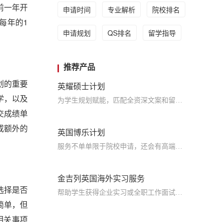
前一年开
申请时间
专业解析
院校排名
每年的1
申请规划
QS排名
留学指导
推荐产品
划的重要
英耀硕士计划
学，以及
为学生规划赋能，匹配全资深文案和留学咨询师团队，海外名校导师助阵加持，利用五维立体模型的科学分析方法，真正的助力留学申请，实现名校梦
交成绩单
或额外的
英国博乐计划
服务不单单限于院校申请，还会有高端规划师、海外导师提供申请指导服务，帮助学生申请到梦寐以求的院校
金吉列英国海外实习服务
选择是否
帮助学生获得企业实习或全职工作面试机会，顺利进入英国本地企业进行实习或全职工作
简单，但
相关事项