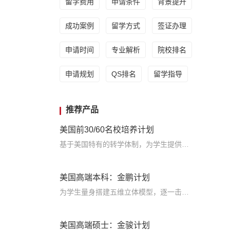
留学费用
申请条件
背景提升
成功案例
留学方式
签证办理
申请时间
专业解析
院校排名
申请规划
QS排名
留学指导
推荐产品
美国前30/60名校培养计划
基于美国特有的转学体制，为学生提供包括学术、领导力、职业等在内的长时段服务，让学生既获得名校录取，又有读完名校的实力
美国高端本科：金鹏计划
为学生量身搭建五维立体模型，逐一击破痛点，致力于提高美国TOP30本科录取成功率
美国高端硕士：金骏计划