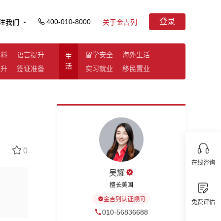
登录
400-010-8000
注我们
关于金吉列
资料
语言提升
留学安全
海外生活
生
活
提升
签证准备
实习就业
移民置业
0
在线咨询
吴耀
擅长美国
金吉列认证顾问
免费评估
010-56836688