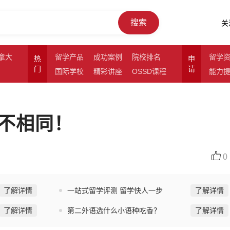
搜索
关
拿大
留学产品
成功案例
院校排名
留学
热
申
门
请
国际学校
精彩讲座
OSSD课程
能力
不相同！
0
了解详情
一站式留学评测 留学快人一步
了解详情
了解详情
第二外语选什么小语种吃香？
了解详情