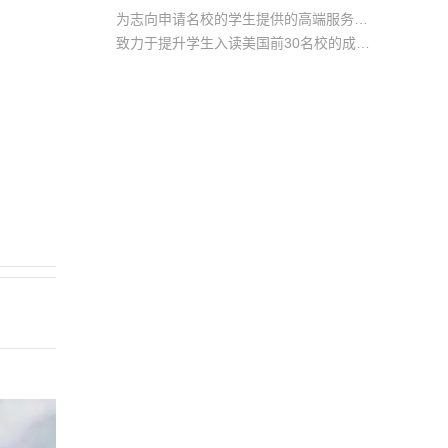
为志向申请名校的学生提供的高端服务产品
致力于提升学生入读美国前30名校的成功率
产品中涵盖背景提升项目基金，学生可根据自身背景任意选择海内/外科研与职场提升等项目