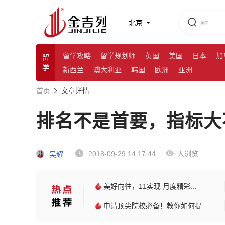
北京
留学攻略
留学规划师
英国
美国
日本
加
留
学
新西兰
澳大利亚
韩国
欧洲
亚洲
首页
文章详情
排名不是首要，指标大
2018-09-29 14:17:44
人浏览
吴耀
美好向往，11实现 月度精彩...
申请顶尖院校必备！教你如何提...