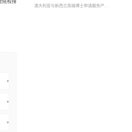
合院校排
澳大利亚与新西兰高端博士申请服务产品，服务升级 外籍导师在线头脑风暴、外籍导师精修文书服务、外籍导师润色文书服务、Research Proposal辅导、筛选申请导师、导师套磁、面试辅导等
▾
▾
▾