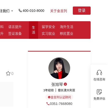
登录
400-010-8000
注我们
关于金吉列
资料
语言提升
留学安全
海外生活
生
活
提升
签证准备
实习就业
移民置业
0
在线咨询
张旭琴
3年经验
擅长澳大利亚
金吉列认证顾问
免费评估
0351-7668080