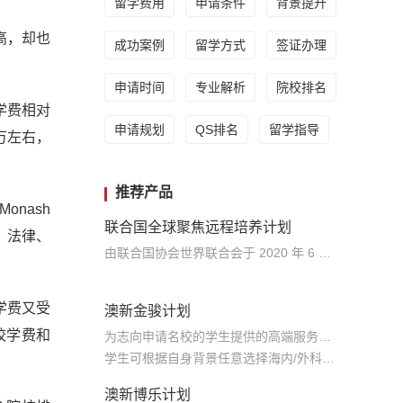
留学费用
申请条件
背景提升
高，却也
成功案例
留学方式
签证办理
申请时间
专业解析
院校排名
学费相对
申请规划
QS排名
留学指导
万左右，
推荐产品
nash
联合国全球聚焦远程培养计划
医科、法律、
由联合国协会世界联合会于 2020 年 6 月官方发起的正式外事外交+交叉学科教育项目（线上），是全球三大联合国国际组织青年发展项目之一 面向中国、美国、瑞士、丹麦、希腊、韩国等 10 余个成员国发起选拔，组成国家级代表队赴联合国受训
学费又受
澳新金骏计划
校学费和
为志向申请名校的学生提供的高端服务产品
学生可根据自身背景任意选择海内/外科研与职场提升等项目
澳新博乐计划