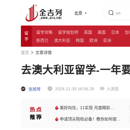
北京
留学攻略
留学规划师
英国
美国
日本
加
留
学
新西兰
澳大利亚
韩国
欧洲
亚洲
首页
文章详情
去澳大利亚留学-一年
2024-11-30 16:56:28
人浏览
张旭琴
美好向往，11实现 月度精彩...
申请顶尖院校必备！教你如何提...