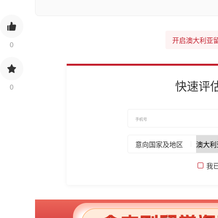
开启澳大利亚
0
快速评
0
意向国家及地区
我