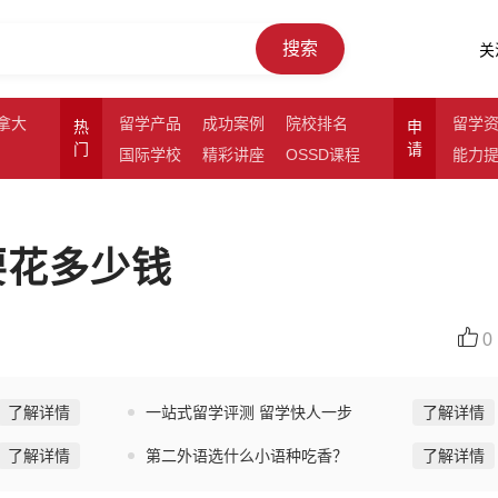
搜索
关
拿大
留学产品
成功案例
院校排名
留学
热
申
门
请
国际学校
精彩讲座
OSSD课程
能力
要花多少钱
0
了解详情
一站式留学评测 留学快人一步
了解详情
了解详情
第二外语选什么小语种吃香？
了解详情