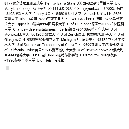
81
77
宾夕法尼亚州立大学 Pennsylvania State U
美国
=82
69
马里兰大学 U of
Marylan, College Park
美国
=82
111
成均馆大学 Sungkyunkwan U (SKKU)
韩国
=84
98
埃默里大学 Emory U
美国
=84
80
莫纳什大学 Monash U
澳大利亚
86
86
莱斯大学 Rice U
美国
=87
79
亚琛工业大学 RWTH Aachen U
德国
=87
86
乌普萨
拉大学 Uppsala U
瑞典
89
94
图宾根大学 U of T ü bingen
德国
=90
126
柏林医科
大学 Charit é - Universitätsmeizin Berlin
德国
=90
108
蒙特利尔大学 U of
Montreal
加拿大
=90
136
苏黎世大学 U of Zurich
瑞士
=93
80
格拉斯哥大学 U of
Glasgow
英国
=93
83
密歇根州立大学 Michigan State U
美国
=93
132
中国科学技
术大学 U of Science an Technology of China
中国
=96
99
加州大学尔湾分校 U
of California, Irvine
美国
=96
85
新南威尔士大学 U of New South Wales
澳大利
亚
98
93
隆德大学 Lun U
瑞典
=99
89
达特茅斯学院 Dartmouth College
美国
=99
90
赫尔辛基大学 U of Helsinki
芬兰