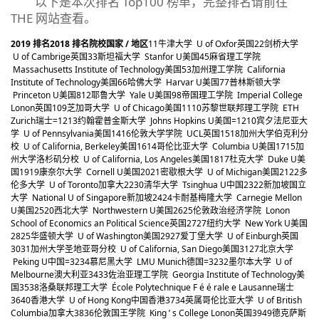
以下是本次排名 Top100 榜单，完整排名请前往
THE 网站查看。
2019
排名
2018
排名
院校
国家 / 地区
1
1
牛津大学 U of Oxfor
英国
2
2
剑桥大学
U of Cambrige
英国
3
3
斯坦福大学 Stanfor U
美国
4
5
麻省理工学院
Massachusetts Institute of Technology
美国
5
3
加州理工学院 California
Institute of Technology
美国
6
6
哈佛大学 Harvar U
美国
7
7
普林斯顿大学
Princeton U
美国
8
12
耶鲁大学 Yale U
美国
9
8
帝国理工学院 Imperial College
Lonon
英国
10
9
芝加哥大学 U of Chicago
美国
11
10
苏黎世联邦理工学院 ETH
Zurich
瑞士
=12
13
约翰霍普金斯大学 Johns Hopkins U
美国
=12
10
宾夕法尼亚大
学 U of Pennsylvania
美国
14
16
伦敦大学学院 UCL
英国
15
18
加州大学伯克利分
校 U of California, Berkeley
美国
16
14
哥伦比亚大学 Columbia U
美国
17
15
加
州大学洛杉矶分校 U of California, Los Angeles
美国
18
17
杜克大学 Duke U
美
国
19
19
康奈尔大学 Cornell U
美国
20
21
密歇根大学 U of Michigan
美国
21
22
多
伦多大学 U of Toronto
加拿大
22
30
清华大学 Tsinghua U
中国
23
22
新加坡国立
大学 National U of Singapore
新加坡
24
24
卡耐基梅隆大学 Carnegie Mellon
U
美国
25
20
西北大学 Northwestern U
美国
26
25
伦敦政治经济学院 Lonon
School of Economics an Political Science
英国
27
27
纽约大学 New York U
美国
28
25
华盛顿大学 U of Washington
美国
29
27
爱丁堡大学 U of Einburgh
英国
30
31
加州大学圣地亚哥分校 U of California, San Diego
美国
31
27
北京大学
Peking U
中国
=32
34
慕尼黑大学 LMU Munich
德国
=32
32
墨尔本大学 U of
Melbourne
澳大利亚
34
33
佐治亚理工学院 Georgia Institute of Technology
美
国
35
38
洛桑联邦理工大学 École Polytechnique F é é rale e Lausanne
瑞士
36
40
香港大学 U of Hong Kong
中国香港
37
34
英属哥伦比亚大学 U of British
Columbia
加拿大
38
36
伦敦国王学院 King ’ s College Lonon
英国
39
49
德克萨斯