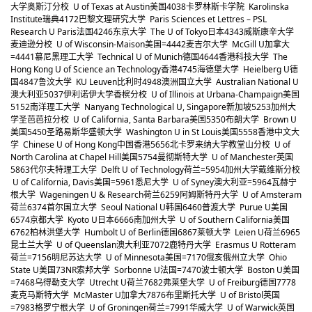
大学奥斯汀分校 U of Texas at Austin
美国
40
38
卡罗林斯卡学院 Karolinska
Institute
瑞典
41
72
巴黎文理研究大学 Paris Sciences et Lettres – PSL
Research U Paris
法国
42
46
东京大学 The U of Tokyo
日本
43
43
威斯康辛大学
麦迪逊分校 U of Wisconsin-Maison
美国
=44
42
麦吉尔大学 McGill U
加拿大
=44
41
慕尼黑理工大学 Technical U of Munich
德国
46
44
香港科技大学 The
Hong Kong U of Science an Technology
香港
47
45
海德堡大学 Heielberg U
德
国
48
47
鲁汶大学 KU Leuven
比利时
49
48
澳洲国立大学 Australian National U
澳大利亚
50
37
伊利诺伊大学香槟分校 U of Illinois at Urbana-Champaign
美国
51
52
南洋理工大学 Nanyang Technological U, Singapore
新加坡
52
53
加州大
学圣芭芭拉分校 U of California, Santa Barbara
美国
53
50
布朗大学 Brown U
美国
54
50
圣路易斯华盛顿大学 Washington U in St Louis
美国
55
58
香港中文大
学 Chinese U of Hong Kong
中国香港
56
56
北卡罗来纳大学教堂山分校 U of
North Carolina at Chapel Hill
美国
57
54
曼彻斯特大学 U of Manchester
英国
58
63
代尔夫特理工大学 Delft U of Technology
荷兰
=59
54
加州大学戴维斯分校
U of California, Davis
美国
=59
61
悉尼大学 U of Syney
澳大利亚
=59
64
瓦赫宁
根大学 Wageningen U & Research
荷兰
62
59
阿姆斯特丹大学 U of Amsteram
荷兰
63
74
首尔国立大学 Seoul National U
韩国
64
60
普渡大学 Purue U
美国
65
74
京都大学 Kyoto U
日本
66
66
南加州大学 U of Southern California
美国
67
62
柏林洪堡大学 Humbolt U of Berlin
德国
68
67
莱顿大学 Leien U
荷兰
69
65
昆士兰大学 U of Queenslan
澳大利亚
70
72
鹿特丹大学 Erasmus U Rotteram
荷兰
=71
56
明尼苏达大学 U of Minnesota
美国
=71
70
俄亥俄州立大学 Ohio
State U
美国
73
NR
索邦大学 Sorbonne U
法国
=74
70
波士顿大学 Boston U
美国
=74
68
乌得勒支大学 Utrecht U
荷兰
76
82
弗莱堡大学 U of Freiburg
德国
77
78
麦克马斯特大学 McMaster U
加拿大
78
76
布里斯托大学 U of Bristol
英国
=79
83
格罗宁根大学 U of Groningen
荷兰
=79
91
华威大学 U of Warwick
英国