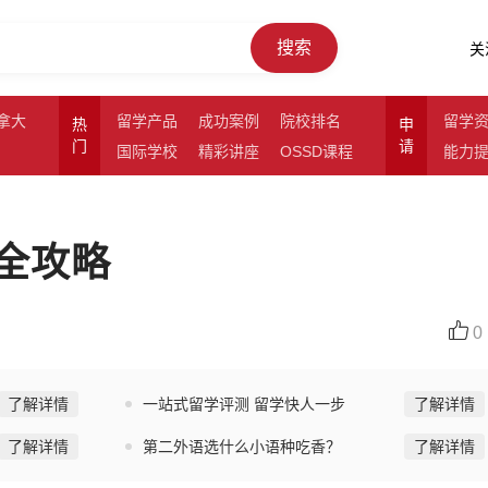
搜索
关
拿大
留学产品
成功案例
院校排名
留学
热
申
门
请
国际学校
精彩讲座
OSSD课程
能力
请全攻略
0
了解详情
一站式留学评测 留学快人一步
了解详情
了解详情
第二外语选什么小语种吃香？
了解详情