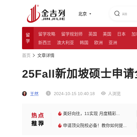
北京
留学攻略
留学规划师
英国
美国
日本
加
留
学
新西兰
澳大利亚
韩国
欧洲
亚洲
首页
文章详情
25Fall新加坡硕士申
2024-10-15 10:40:18
人浏览
王然
美好向往，11实现 月度精彩...
申请顶尖院校必备！教你如何提...