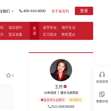
登录
400-010-8000
注我们
关于金吉列
资料
语言提升
留学安全
海外生活
生
活
提升
签证准备
实习就业
移民置业
0
在线咨询
王然
10年经验
擅长马来西亚
金吉列认证顾问
资深顾问
免费评估
010-56836688