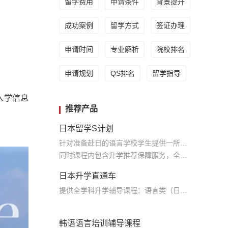
留学费用
申请条件
背景提升
成功案例
留学方式
签证办理
申请时间
专业解析
院校排名
申请规划
QS排名
留学指导
入学信息
推荐产品
日本留学S计划
针对准备赴日的语言学校学生提供一所语言学校申请的全程服务及配套的本科升学辅导课程服务
同时课程内包含升学推荐保障服务，全力保障学生升学
日本升学直通车
提供全学科升学辅导课程：语言类（日语，英语），学部文科理科，大学院文科理科，美术，音乐，建筑；学部升学课程 留考类，校内考，日语N5-N1，英语基础课，托福，托业；全年课程安排 留考课，大学院专业课程
韩语语言培训辅导课程