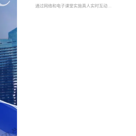
通过网络和电子课堂实施真人实时互动教学，打破了传统教育的时空限制，突破了优秀教师资源的地域限制，让学生随时随地就能与名师交流学习，真正帮助学生快速提升考核要求