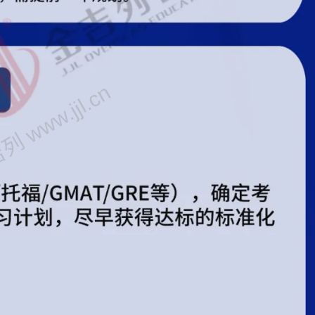
 www.jjl.cn