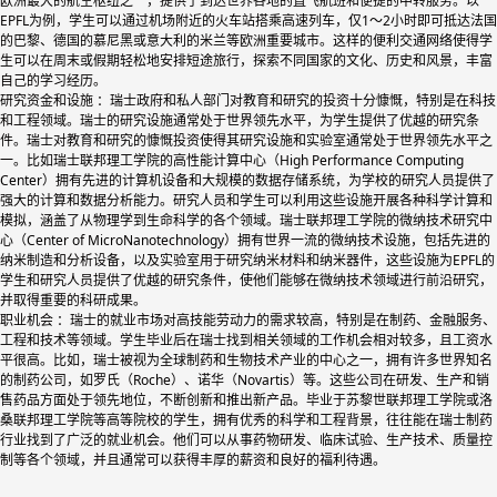
欧洲最大的航空枢纽之一，提供了到达世界各地的直飞航班和便捷的中转服务。以
EPFL为例，学生可以通过机场附近的火车站搭乘高速列车，仅1～2小时即可抵达法国
的巴黎、德国的慕尼黑或意大利的米兰等欧洲重要城市。这样的便利交通网络使得学
生可以在周末或假期轻松地安排短途旅行，探索不同国家的文化、历史和风景，丰富
自己的学习经历。
研究资金和设施 ：瑞士政府和私人部门对教育和研究的投资十分慷慨，特别是在科技
和工程领域。瑞士的研究设施通常处于世界领先水平，为学生提供了优越的研究条
件。瑞士对教育和研究的慷慨投资使得其研究设施和实验室通常处于世界领先水平之
一。比如瑞士联邦理工学院的高性能计算中心（High Performance Computing
Center）拥有先进的计算机设备和大规模的数据存储系统，为学校的研究人员提供了
强大的计算和数据分析能力。研究人员和学生可以利用这些设施开展各种科学计算和
模拟，涵盖了从物理学到生命科学的各个领域。瑞士联邦理工学院的微纳技术研究中
心（Center of MicroNanotechnology）拥有世界一流的微纳技术设施，包括先进的
纳米制造和分析设备，以及实验室用于研究纳米材料和纳米器件，这些设施为EPFL的
学生和研究人员提供了优越的研究条件，使他们能够在微纳技术领域进行前沿研究，
并取得重要的科研成果。
职业机会 ：瑞士的就业市场对高技能劳动力的需求较高，特别是在制药、金融服务、
工程和技术等领域。学生毕业后在瑞士找到相关领域的工作机会相对较多，且工资水
平很高。比如，瑞士被视为全球制药和生物技术产业的中心之一，拥有许多世界知名
的制药公司，如罗氏（Roche）、诺华（Novartis）等。这些公司在研发、生产和销
售药品方面处于领先地位，不断创新和推出新产品。毕业于苏黎世联邦理工学院或洛
桑联邦理工学院等高等院校的学生，拥有优秀的科学和工程背景，往往能在瑞士制药
行业找到了广泛的就业机会。他们可以从事药物研发、临床试验、生产技术、质量控
制等各个领域，并且通常可以获得丰厚的薪资和良好的福利待遇。