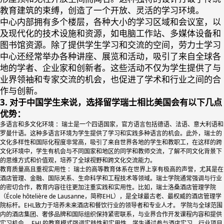
教育建筑的束缚，创造了一个开放、灵活的学习环境。
中心内部拥有多个楼层，各种大小的学习区域和会议室，以
及现代化的技术设施和资源，如电脑工作站、多媒体设备和
图书馆资源。除了提供学生学习和交流的空间，劳力士学习
中心还经常举办各种讲座、展览和活动，吸引了来自全球各
地的学者、企业家和创新者。这些活动不仅为学生提供了与
业界领袖和专家交流的机会，也促进了学术和行业之间的合
作与创新。
3. 对于中国学生来说，选择留学瑞士相比美国会有以下几点
优势：
多语言和多文化环境 ：瑞士是一个四语国家，官方语言包括德语、法语、意大利语和
罗曼什语。这种多语言环境为学生提供了学习和实践多种语言的机会。此外，瑞士的
文化多样性和国际化程度非常高，吸引了来自世界各地的学生和教职工，在这样的跨
文化环境中，学生有机会与不同国家和地区的同学和教师交流，了解不同文化背景下
的思维方式和价值观，培养了全球视野和跨文化交流能力。
教育质量高且重视实用性 ：瑞士的高等教育体系在世界上享有极高的声誉，尤其是在
酒店管理、金融、国际关系、生命科学和工程技术等领域。瑞士学院通常强调与行业
的密切合作，教育内容往往更加注重实践和实用性。比如，瑞士洛桑酒店管理学院
（École hôtelière de Lausanne，简称EHL），是全球最古老、最权威的酒店管理学
院标杆。EHL致力于培养未来酒店和餐饮行业的领导者和专业人才。 学院与全球范围
内的酒店集团、奢侈品牌和国际组织保持紧密联系，与业界合作开发课程内容和提供
实习机会。 EHL的教育模式强调实践性和实用性，学生通过参与酒店实习、行业项目