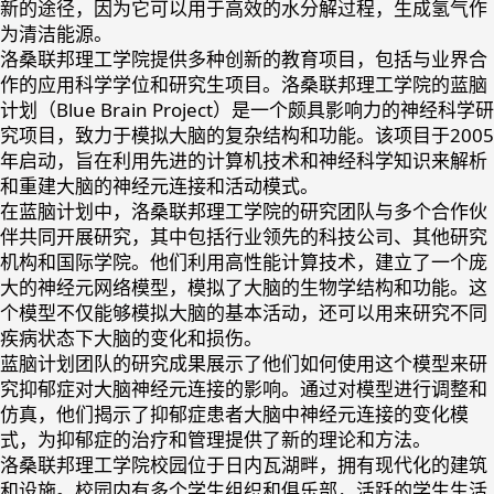
新的途径，因为它可以用于高效的水分解过程，生成氢气作
为清洁能源。
洛桑联邦理工学院提供多种创新的教育项目，包括与业界合
作的应用科学学位和研究生项目。洛桑联邦理工学院的蓝脑
计划（Blue Brain Project）是一个颇具影响力的神经科学研
究项目，致力于模拟大脑的复杂结构和功能。该项目于2005
年启动，旨在利用先进的计算机技术和神经科学知识来解析
和重建大脑的神经元连接和活动模式。
在蓝脑计划中，洛桑联邦理工学院的研究团队与多个合作伙
伴共同开展研究，其中包括行业领先的科技公司、其他研究
机构和国际学院。他们利用高性能计算技术，建立了一个庞
大的神经元网络模型，模拟了大脑的生物学结构和功能。这
个模型不仅能够模拟大脑的基本活动，还可以用来研究不同
疾病状态下大脑的变化和损伤。
蓝脑计划团队的研究成果展示了他们如何使用这个模型来研
究抑郁症对大脑神经元连接的影响。通过对模型进行调整和
仿真，他们揭示了抑郁症患者大脑中神经元连接的变化模
式，为抑郁症的治疗和管理提供了新的理论和方法。
洛桑联邦理工学院校园位于日内瓦湖畔，拥有现代化的建筑
和设施。校园内有多个学生组织和俱乐部，活跃的学生生活