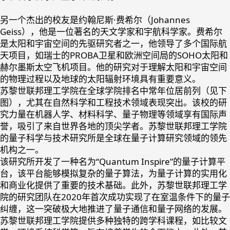
另一个杰出的校友是约翰尼斯·费希尔（Johannes
Geiss），他是一位著名的天文学家和宇航科学家。费希尔
是太阳和宇宙空间的先驱研究者之一，他领导了多个国际航
天项目，如瑞士的PROBA卫星和欧洲空间局的SOHO太阳和
赫尔墨斯太空飞机项目。他的研究对于理解太阳和宇宙空间
的物理过程以及地球的太阳辐射环境具有重要意义。
苏黎世联邦理工学院在全球学院排名中常年位居前列（见下
图），尤其在自然科学和工程技术领域表现突出。该校的研
究力量在机器人学、材料科学、量子物理等领域享有国际声
誉，吸引了来自世界各地的顶尖学者。苏黎世联邦理工学院
的量子科学与技术研究所是全球在量子计算研究领域的领先
机构之一。
该研究所开发了一种名为“Quantum Inspire”的量子计算平
台，该平台能够模拟复杂的量子算法，为量子计算的实用化
和商业化提供了重要的技术基础。此外，苏黎世联邦理工学
院的研究团队在2020年首次成功实现了在室温条件下的量子
纠缠，这一突破极大地推进了量子通信和量子网络的发展。
苏黎世联邦理工学院提供多种独特的跨学科课程，如比较文