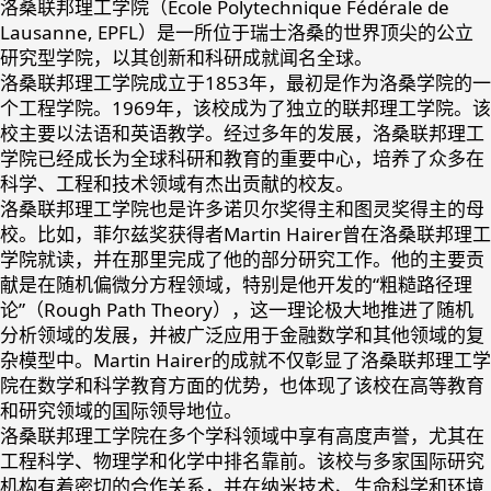
洛桑联邦理工学院（École Polytechnique Fédérale de
Lausanne, EPFL）是一所位于瑞士洛桑的世界顶尖的公立
研究型学院，以其创新和科研成就闻名全球。
洛桑联邦理工学院成立于1853年，最初是作为洛桑学院的一
个工程学院。1969年，该校成为了独立的联邦理工学院。该
校主要以法语和英语教学。经过多年的发展，洛桑联邦理工
学院已经成长为全球科研和教育的重要中心，培养了众多在
科学、工程和技术领域有杰出贡献的校友。
洛桑联邦理工学院也是许多诺贝尔奖得主和图灵奖得主的母
校。比如，菲尔兹奖获得者Martin Hairer曾在洛桑联邦理工
学院就读，并在那里完成了他的部分研究工作。他的主要贡
献是在随机偏微分方程领域，特别是他开发的“粗糙路径理
论”（Rough Path Theory），这一理论极大地推进了随机
分析领域的发展，并被广泛应用于金融数学和其他领域的复
杂模型中。Martin Hairer的成就不仅彰显了洛桑联邦理工学
院在数学和科学教育方面的优势，也体现了该校在高等教育
和研究领域的国际领导地位。
洛桑联邦理工学院在多个学科领域中享有高度声誉，尤其在
工程科学、物理学和化学中排名靠前。该校与多家国际研究
机构有着密切的合作关系，并在纳米技术、生命科学和环境