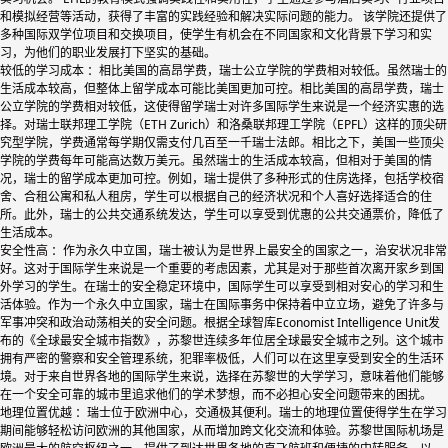
和模拟经营等活动，获得了丰富的实践经验和解决实际问题的能力。 该学院还提供了
多种国际双学位项目和交换项目，使学生有机会在不同国家和文化背景下学习和实
习，为他们的职业发展打下坚实的基础。
较低的学习成本 ：相比美国的高昂学费，瑞士公立学院的学费相对较低。虽然瑞士的
生活成本较高，但整体上留学成本可能比美国更加可控。相比美国的高昂学费，瑞士
公立学院的学费相对较低，这使得留学瑞士对许多国际学生来说是一个经济实惠的选
择。对瑞士联邦理工学院（ETH Zurich）和洛桑联邦理工学院（EPFL）这样的顶尖研
究型学院，学费通常每学期仅需支付几百至一千瑞士法郎。相比之下，美国一些顶尖
学院的学费每年可能高达数万美元。虽然瑞士的生活成本较高，但相对于美国的情
况，瑞士的留学成本更加可控。例如，瑞士提供了多种形式的住房选择，包括学校宿
舍、合租公寓和私人租房，学生可以根据自己的经济状况和个人喜好选择适合的住
所。此外，瑞士的公共交通系统发达，学生可以享受到优惠的公共交通票价，降低了
生活成本。
安全性高 ：作为永久中立国，瑞士被认为是世界上最安全的国家之一，治安状况非常
好。这对于国际学生来说是一个重要的考虑因素，尤其是对于那些首次离开家乡到国
外学习的学生。在瑞士的安全稳定环境中，国际学生可以享受到相对安心的学习和生
活体验。作为一个永久中立国家，瑞士在国际事务中保持着中立立场，避免了许多与
军事冲突和政治动荡相关的安全问题。根据全球智库Economist Intelligence Unit发
布的《全球最安全城市指数》，苏黎世连续多年位居全球最安全城市之列。这个城市
拥有严密的警察和安全管理系统，犯罪率极低，人们可以在这里享受到安全的生活环
境。对于来自世界各地的国际学生来说，选择在苏黎世的大学学习，意味着他们能够
在一个安全可靠的城市里追求他们的学术梦想，而不必担心安全问题带来的困扰。
地理位置优越 ：瑞士位于欧洲中心，交通极其便利。瑞士的地理位置使得学生在学习
期间能够轻松访问欧洲的其他国家，从而增加跨文化交流和体验。苏黎世国际机场是