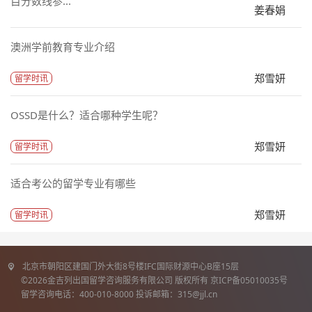
目分数线参...
姜春娟
澳洲学前教育专业介绍
郑雪妍
留学时讯
OSSD是什么？适合哪种学生呢？
郑雪妍
留学时讯
适合考公的留学专业有哪些
郑雪妍
留学时讯
北京市朝阳区建国门外大街8号楼IFC国际财源中心B座15层
©2026金吉列出国留学咨询服务有限公司 版权所有 京ICP备05010035号
留学咨询电话：400-010-8000 投诉邮箱：315@jjl.cn