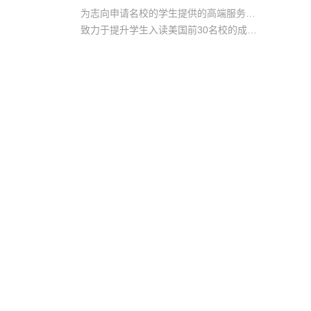
为志向申请名校的学生提供的高端服务产品
致力于提升学生入读美国前30名校的成功率
产品中涵盖背景提升项目基金，学生可根据自身背景任意选择海内/外科研与职场提升等项目