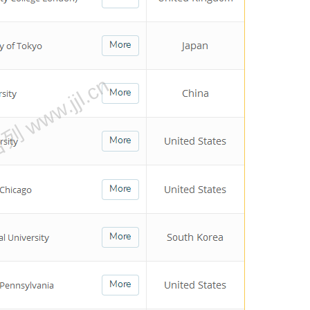
 www.jjl.cn