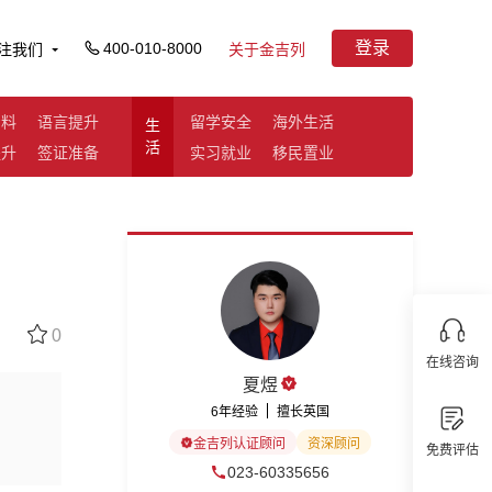
登录
400-010-8000
注我们
关于金吉列
资料
语言提升
留学安全
海外生活
生
活
提升
签证准备
实习就业
移民置业
0
在线咨询
夏煜
6年经验
擅长英国
金吉列认证顾问
资深顾问
免费评估
023-60335656