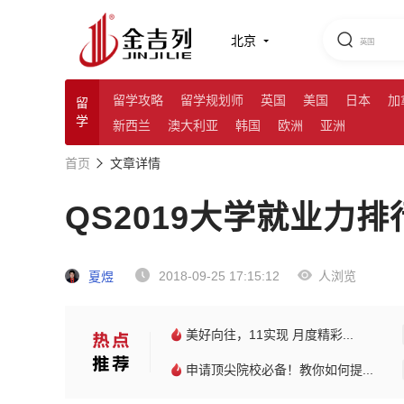
北京
留学攻略
留学规划师
英国
美国
日本
加
留
学
新西兰
澳大利亚
韩国
欧洲
亚洲
首页
文章详情
QS2019大学就业力
2018-09-25 17:15:12
人浏览
夏煜
美好向往，11实现 月度精彩...
申请顶尖院校必备！教你如何提...