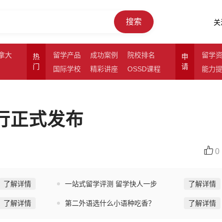
搜索
关
拿大
留学产品
成功案例
院校排名
留学
热
申
门
请
国际学校
精彩讲座
OSSD课程
能力
排行正式发布
0
了解详情
一站式留学评测 留学快人一步
了解详情
了解详情
第二外语选什么小语种吃香？
了解详情