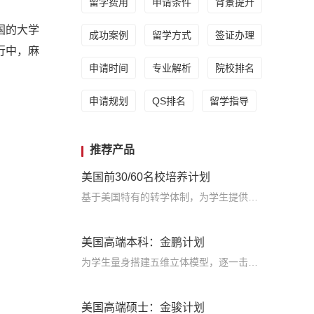
留学费用
申请条件
背景提升
国的大学
成功案例
留学方式
签证办理
行中，麻
申请时间
专业解析
院校排名
申请规划
QS排名
留学指导
推荐产品
美国前30/60名校培养计划
基于美国特有的转学体制，为学生提供包括学术、领导力、职业等在内的长时段服务，让学生既获得名校录取，又有读完名校的实力
美国高端本科：金鹏计划
为学生量身搭建五维立体模型，逐一击破痛点，致力于提高美国TOP30本科录取成功率
美国高端硕士：金骏计划