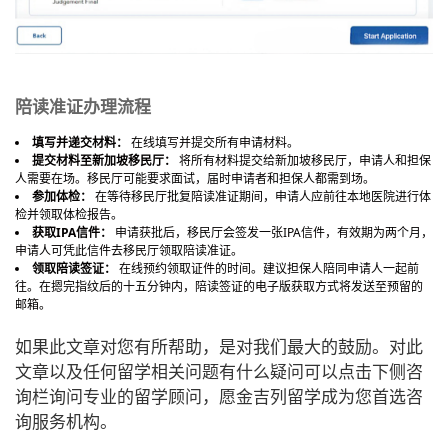
陪读准证办理流程
填写并递交材料：
在线填写并提交所有申请材料。
提交材料至新加坡移民厅：
将所有材料提交给新加坡移民厅，申请人和担保
人需要在场。移民厅可能要求面试，届时申请者和担保人都需到场。
参加体检：
在等待移民厅批复陪读准证期间，申请人应前往本地医院进行体
检并领取体检报告。
获取IPA信件：
申请获批后，移民厅会签发一张IPA信件，有效期为两个月，
申请人可凭此信件去移民厅领取陪读准证。
领取陪读签证：
在线预约领取证件的时间。建议担保人陪同申请人一起前
往。在摁完指纹后的十五分钟内，陪读签证的电子版获取方式将发送至预留的
邮箱。
如果此文章对您有所帮助，是对我们最大的鼓励。对此
文章以及任何留学相关问题有什么疑问可以点击下侧咨
询栏询问专业的留学顾问，愿金吉列留学成为您首选咨
询服务机构。