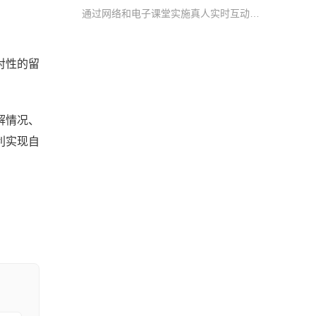
通过网络和电子课堂实施真人实时互动教学，打破了传统教育的时空限制，突破了优秀教师资源的地域限制，让学生随时随地就能与名师交流学习，真正帮助学生快速提升考核要求
对性的留
解情况、
利实现自