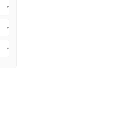
▾
▾
▾