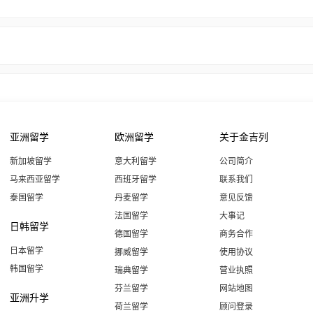
亚洲留学
欧洲留学
关于金吉列
新加坡留学
意大利留学
公司简介
马来西亚留学
西班牙留学
联系我们
泰国留学
丹麦留学
意见反馈
法国留学
大事记
日韩留学
德国留学
商务合作
日本留学
挪威留学
使用协议
韩国留学
瑞典留学
营业执照
芬兰留学
网站地图
亚洲升学
荷兰留学
顾问登录