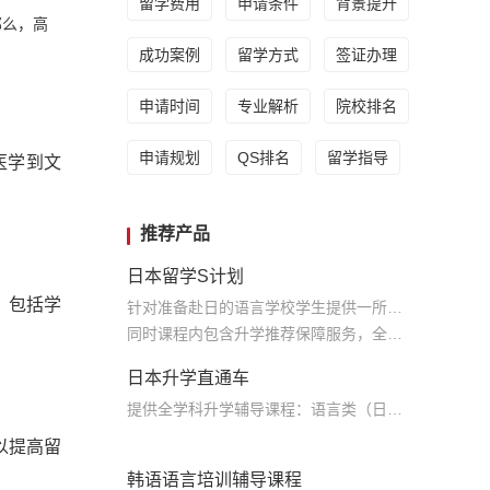
留学费用
申请条件
背景提升
那么，高
成功案例
留学方式
签证办理
申请时间
专业解析
院校排名
申请规划
QS排名
留学指导
医学到文
推荐产品
日本留学S计划
，包括学
针对准备赴日的语言学校学生提供一所语言学校申请的全程服务及配套的本科升学辅导课程服务
同时课程内包含升学推荐保障服务，全力保障学生升学
日本升学直通车
提供全学科升学辅导课程：语言类（日语，英语），学部文科理科，大学院文科理科，美术，音乐，建筑；学部升学课程 留考类，校内考，日语N5-N1，英语基础课，托福，托业；全年课程安排 留考课，大学院专业课程
以提高留
韩语语言培训辅导课程