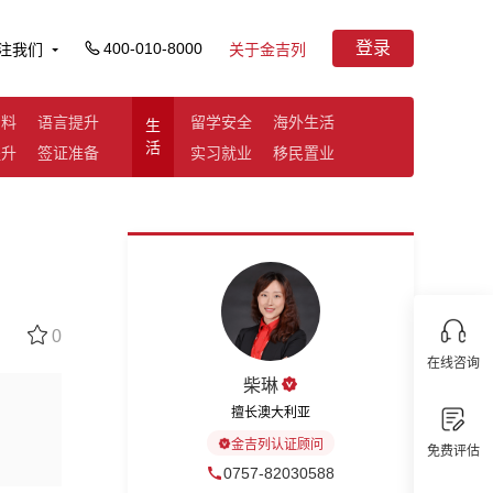
登录
400-010-8000
注我们
关于金吉列
资料
语言提升
留学安全
海外生活
生
活
提升
签证准备
实习就业
移民置业
0
在线咨询
柴琳
擅长澳大利亚
金吉列认证顾问
免费评估
0757-82030588