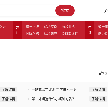
搜索
关
拿大
留学产品
成功案例
院校排名
留学
热
申
门
请
国际学校
精彩讲座
OSSD课程
能力
0
了解详情
一站式留学评测 留学快人一步
了解详情
了解详情
第二外语选什么小语种吃香？
了解详情