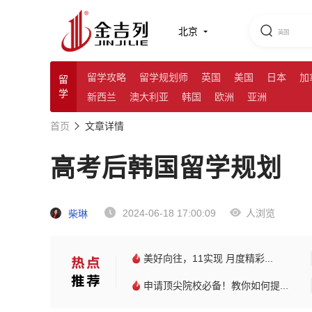
北京
留学攻略
留学规划师
英国
美国
日本
加
留
学
新西兰
澳大利亚
韩国
欧洲
亚洲
首页
文章详情
高考后韩国留学规划
2024-06-18 17:00:09
人浏览
柴琳
美好向往，11实现 月度精彩...
申请顶尖院校必备！教你如何提...