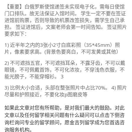
【重要】白俄罗斯使馆递签未实现电子化，需每日使馆
门口排队。故无法保证入馆时间。 学生一定不要在签证
进馆前购票，否则导致的机票改签损失，需学生自己承
担。 签证进馆后，文案老师会第一时间告知。 签证照片
要求如下：
1) 近半年之内的3张小2寸白底彩照（35*45mm）照
片，像素要求高。(背景色要亮白，不可发黄或其他）
2) 不可遮挡五官，不可遮挡耳朵，不露牙齿，不可以戴
眼镜，不可佩戴首饰，不可化浓妆，不穿浅色衣服，不
能光膀子，不能穿帽衫。 3
3) 比例大小合适，头部在整张照片中占比70%。 4) 照片
尽量和护照接近，不要化妆p图磨皮等
如果此文章对您有所帮助，是对我们最大的鼓励。对此
文章以及任何留学相关问题有什么疑问可以点击下侧咨
询栏询问专业的留学顾问，愿金吉列留学成为您首选咨
询服务机构。