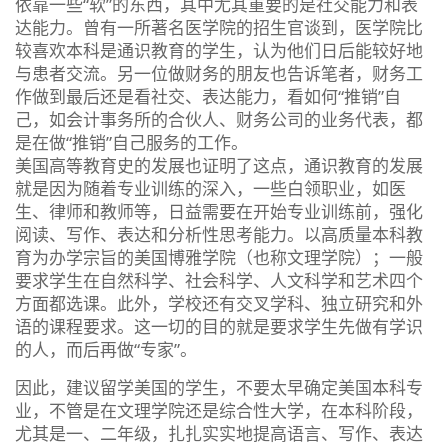
依靠一些“软”的东西，其中尤其重要的是社交能力和表
达能力。曾有一所著名医学院的招生官谈到，医学院比
较喜欢本科是通识教育的学生，认为他们日后能较好地
与患者交流。另一位做财务的朋友也告诉笔者，财务工
作做到最后还是看社交、表达能力，看如何“推销”自
己，如会计事务所的合伙人、财务公司的业务代表，都
是在做“推销”自己服务的工作。
美国高等教育史的发展也证明了这点，通识教育的发展
就是因为随着专业训练的深入，一些白领职业，如医
生、律师和教师等，日益需要在开始专业训练前，强化
阅读、写作、表达和分析性思考能力。以高质量本科教
育为办学宗旨的美国博雅学院（也称文理学院）；一般
要求学生在自然科学、社会科学、人文科学和艺术四个
方面都选课。此外，学校还有交叉学科、独立研究和外
语的课程要求。这一切的目的就是要求学生先做有学识
的人，而后再做“专家”。
因此，建议留学美国的学生，不要太早确定美国本科专
业，不管是在文理学院还是综合性大学，在本科阶段，
尤其是一、二年级，扎扎实实地提高语言、写作、表达