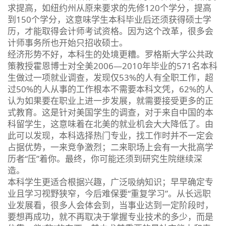
求提高，如纽约州从原来要求的先修120个学分，提高
到150个学分，这意味学生本科毕业后还须获得硕士学
历，才能取得会计师考试资格。因为这个改革，很多会
计师事务所也开始只招收硕士。
经济形势不好，本科生的处境更糟。罗格斯大学公共政
策教授霍恩博士对全美2006—2010年毕业的571名本科
生做过一项就业调查，发现仅53%的人有全职工作，超
过50%的人从事的工作根本不需要本科文凭，62%的人
认为如果要在职业上进一步发展，就需要接受更多的正
式教育。这是针对美国学生的调查，对于来自中国的本
科留学生，这意味着在北美的就业机会大大降低了。由
此可以发现，本科选择热门专业，找工作时并不一定会
占据优势，一来竞争激烈；二来职场上会有一大批高学
历者“压”着你。最终，你可能还须到研究生院继续深
造。
本科学生更适合根据兴趣，广泛吸纳知识；早早确定专
业且学习视野狭窄，今后难保要“重复学习”。从长远职
业发展看，很多人会体会到，当事业达到一定阶段时，
要想再成功，就不再取决于掌握专业技术的多少，而是