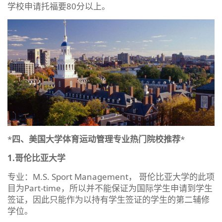
学校申请托福要80分以上。
*
四、美国大学体育运动管理专业热门院校推荐
*
1.哥伦比亚大学
专业：M.S. Sport Management， 哥伦比亚大学的此项
目为Part-time，所以并不能保证为国际学生申请到学生
签证，因此只能作为以持有学生签证的学生的第二辅修
学位。