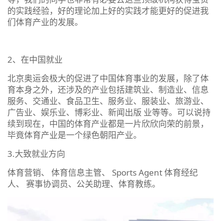
的实践经验，好的理论加上好的实践才能更好的促进我
们体育产业的发展。
2、在中国就业
北京奥运会极大的促进了中国体育事业的发展，除了体
育本身之外，还涉及的产业包括建筑业、制造业、信息
服务、交通业、食品卫生、服务业、服装业、旅游业、
广告业、娱乐业、博彩业、新闻出版 业等等。可以说持
续到现在，中国的体育产业都是一片欣欣向荣的前景，
毕竟体育产业是一个绿色朝阳产业。
3.大致就业方向
体育营销、 体育信息主管、 Sports Agent 体育经纪
人、 赛事协调员、公关助理、体育教练。