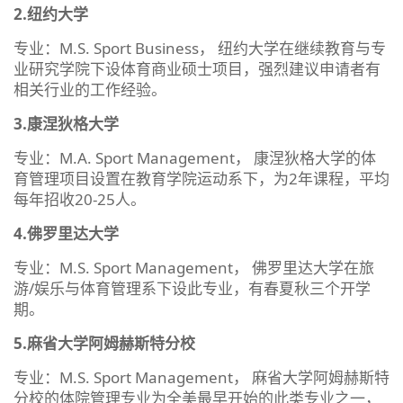
2.纽约大学
专业：M.S. Sport Business， 纽约大学在继续教育与专
业研究学院下设体育商业硕士项目，强烈建议申请者有
相关行业的工作经验。
3.康涅狄格大学
专业：M.A. Sport Management， 康涅狄格大学的体
育管理项目设置在教育学院运动系下，为2年课程，平均
每年招收20-25人。
4.佛罗里达大学
专业：M.S. Sport Management， 佛罗里达大学在旅
游/娱乐与体育管理系下设此专业，有春夏秋三个开学
期。
5.麻省大学阿姆赫斯特分校
专业：M.S. Sport Management， 麻省大学阿姆赫斯特
分校的体院管理专业为全美最早开始的此类专业之一，