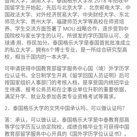
暨南大学，湖南大学。泰国格乐大学从 2018 年招收中
国留学生开始起，先后与北京大学 、北京邮电大学、中
国政法大学、对外经济贸易大学、中央财经大学、东北
师范大学、贵州大学、福建师范大学等高校在师资培
养、学生交流方面签署了 MOU 战略合作，逐步受到中
国院校与家长学生的认可。所颁发的学历国际认可、全
球通 用、移民加分。泰国格乐大学是泰国首批批准成立
的私立大学，拥有6个博士专业，是一所综合研究型高
校，相当于国内的一本大学。
可申请获得中国教育部留学服务中心国（境）外学历学
位认证书。全日制学生开具《留学回国人员证明》后可
按国家组织人事部门的考核入档，是享受国内统招毕业
生待遇、报考公务员和在企事业单位升职的重要依据，
满足升学、就业及参加各类专业资格考试等需求。
2、泰国格乐大学的文凭中国承认吗，可以做认证吗？
答：承认，可以做认证。泰国格乐大学是中泰教育部高
等学位学历互认协定院校，成绩合格毕业生可获得中国
教育部留学服务中心开具的《国外学历学位认证书》。