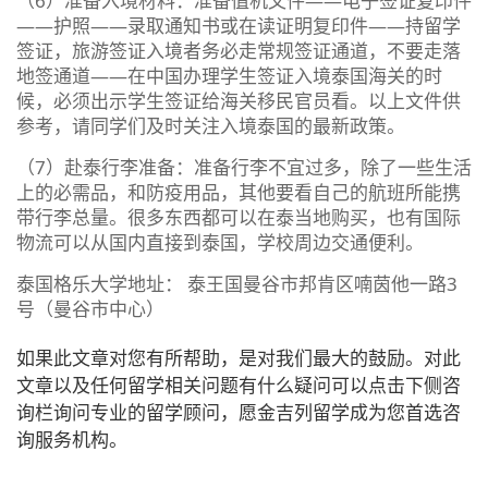
（6）准备入境材料：准备值机文件——电子签证复印件
——护照——录取通知书或在读证明复印件——持留学
签证，旅游签证入境者务必走常规签证通道，不要走落
地签通道——在中国办理学生签证入境泰国海关的时
候，必须出示学生签证给海关移民官员看。以上文件供
参考，请同学们及时关注入境泰国的最新政策。
（7）赴泰行李准备：准备行李不宜过多，除了一些生活
上的必需品，和防疫用品，其他要看自己的航班所能携
带行李总量。很多东西都可以在泰当地购买，也有国际
物流可以从国内直接到泰国，学校周边交通便利。
泰国格乐大学地址： 泰王国曼谷市邦肯区喃茵他一路3
号（曼谷市中心）
如果此文章对您有所帮助，是对我们最大的鼓励。对此
文章以及任何留学相关问题有什么疑问可以点击下侧咨
询栏询问专业的留学顾问，愿金吉列留学成为您首选咨
询服务机构。