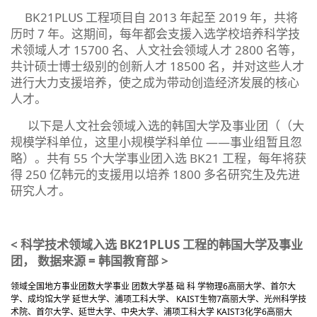
BK21PLUS 工程项目自 2013 年起至 2019 年，共将
历时 7 年。这期间，每年都会支援入选学校培养科学技
术领域人才 15700 名、人文社会领域人才 2800 名等，
共计硕士博士级别的创新人才 18500 名，并对这些人才
进行大力支援培养，使之成为带动创造经济发展的核心
人才。
以下是人文社会领域入选的韩国大学及事业团（（大
规模学科单位，这里小规模学科单位 ——事业组暂且忽
略）。共有 55 个大学事业团入选 BK21 工程，每年将获
得 250 亿韩元的支援用以培养 1800 多名研究生及先进
研究人才。
< 科学技术领域入选 BK21PLUS 工程的韩国大学及事业
团， 数据来源 = 韩国教育部 >
领域
全国
地方
事业团数
大学
事业 团数
大学
基 础 科 学
物理
6
高丽大学、首尔大
学、成均馆大学 延世大学、浦项工科大学、 KAIST
生物
7
高丽大学、光州科学技
术院、首尔大学、延世大学、中央大学、浦项工科大学 KAIST
3
化学
6
高丽大