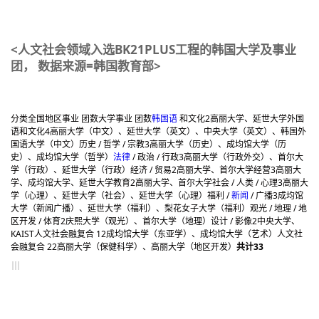
<人文社会领域入选BK21PLUS工程的韩国大学及事业
团， 数据来源=韩国教育部>
分类
全国
地区
事业 团数
大学
事业 团数
韩国语
和文化
2
高丽大学、延世大学
外国
语和文化
4
高丽大学（中文）、延世大学（英文）、中央大学（英文）、韩国外
国语大学（中文）
历史 / 哲学 / 宗教
3
高丽大学（历史）、成均馆大学（历
史）、成均馆大学（哲学）
法律
/ 政治 / 行政
3
高丽大学（行政外交）、首尔大
学（行政）、延世大学（行政）
经济 / 贸易
2
高丽大学、首尔大学
经营
3
高丽大
学、成均馆大学、延世大学
教育
2
高丽大学、首尔大学
社会 / 人类 / 心理
3
高丽大
学（心理）、延世大学（社会）、延世大学（心理）
福利 /
新闻
/ 广播
3
成均馆
大学（新闻广播）、延世大学（福利）、梨花女子大学（福利）
观光 / 地理 / 地
区开发 / 体育
2
庆熙大学（观光）、首尔大学（地理）
设计 / 影像
2
中央大学、
KAIST
人文社会融复合 1
2
成均馆大学（东亚学）、成均馆大学（艺术）
人文社
会融复合 2
2
高丽大学（保健科学）、高丽大学（地区开发）
共计
33