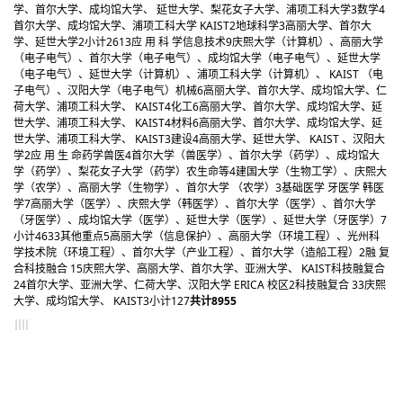
学、首尔大学、成均馆大学、 延世大学、梨花女子大学、浦项工科大学
3
数学
4
首尔大学、成均馆大学、浦项工科大学 KAIST
2
地球科学
3
高丽大学、首尔大
学、延世大学
2
小计
26
13
应 用 科 学
信息技术
9
庆熙大学（计算机）、高丽大学
（电子电气）、首尔大学（电子电气）、成均馆大学（电子电气）、延世大学
（电子电气）、延世大学（计算机）、浦项工科大学（计算机）、 KAIST （电
子电气）、汉阳大学（电子电气）
机械
6
高丽大学、首尔大学、成均馆大学、仁
荷大学、浦项工科大学、 KAIST
4
化工
6
高丽大学、首尔大学、成均馆大学、延
世大学、浦项工科大学、 KAIST
4
材料
6
高丽大学、首尔大学、成均馆大学、延
世大学、浦项工科大学、 KAIST
3
建设
4
高丽大学、延世大学、 KAIST 、汉阳大
学
2
应 用 生 命
药学兽医
4
首尔大学（兽医学）、首尔大学（药学）、成均馆大
学（药学）、梨花女子大学（药学）
农生命等
4
建国大学（生物工学）、庆熙大
学（农学）、高丽大学（生物学）、首尔大学 （农学）
3
基础医学 牙医学 韩医
学
7
高丽大学（医学）、庆熙大学（韩医学）、首尔大学（医学）、首尔大学
（牙医学）、成均馆大学（医学）、延世大学（医学）、延世大学（牙医学）
7
小计
46
33
其他重点
5
高丽大学（信息保护）、高丽大学（环境工程）、光州科
学技术院（环境工程）、首尔大学（产业工程）、首尔大学（造船工程）
2
融 复
合
科技融合 1
5
庆熙大学、高丽大学、首尔大学、亚洲大学、 KAIST
科技融复合
2
4
首尔大学、亚洲大学、仁荷大学、汉阳大学 ERICA 校区
2
科技融复合 3
3
庆熙
大学、成均馆大学、 KAIST
3
小计
12
7
共计
89
55