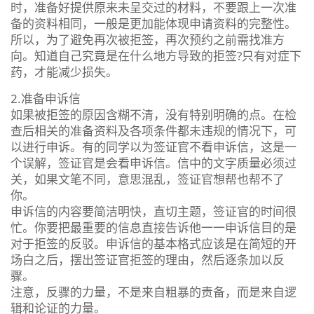
时，准备好提供原来未呈交过的材料，不要跟上一次准
备的资料相同，一般是更加能体现申请资料的完整性。
所以，为了避免再次被拒签，再次预约之前需找准方
向。知道自己究竟是在什么地方导致的拒签?只有对症下
药，才能减少损失。
2.准备申诉信
如果被拒签的原因含糊不清，没有特别明确的点。在检
查后相关的准备资料及各项条件都未违规的情况下，可
以进行申诉。有的同学以为签证官不看申诉信，这是一
个误解，签证官是会看申诉信。信中的文字质量必须过
关，如果文笔不同，意思混乱，签证官想帮也帮不了
你。
申诉信的内容要简洁明快，直切主题，签证官的时间很
忙。你要把最重要的信息直接告诉他一一申诉信目的是
对于拒签的反驳。申诉信的基本格式应该是在简短的开
场白之后，摆出签证官拒签的理由，然后逐条加以反
骤。
注意，反骤的力量，不是来自粗暴的责备，而是来自逻
辑和论证的力量。