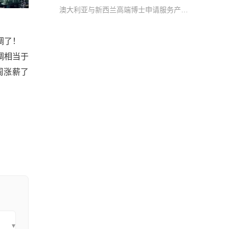
澳大利亚与新西兰高端博士申请服务产品，服务升级 外籍导师在线头脑风暴、外籍导师精修文书服务、外籍导师润色文书服务、Research Proposal辅导、筛选申请导师、导师套磁、面试辅导等
调了！
上调相当于
周涨薪了
▾