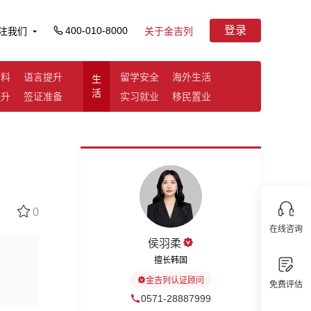
登录
400-010-8000
注我们
关于金吉列
资料
语言提升
留学安全
海外生活
生
活
提升
签证准备
实习就业
移民置业
0
在线咨询
侯羽柔
擅长韩国
金吉列认证顾问
免费评估
0571-28887999