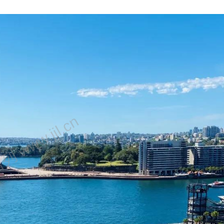
 www.jjl.cn