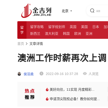
北京
留学攻略
留学规划师
英国
美国
日本
加
留
学
新西兰
澳大利亚
韩国
欧洲
亚洲
首页
文章详情
澳洲工作时薪再次上调
2022-09-16 10:37:28
人浏览
侯羽柔
美好向往，11实现 月度精彩...
申请顶尖院校必备！教你如何提...