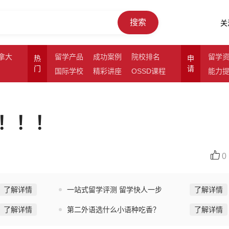
搜索
关
拿大
留学产品
成功案例
院校排名
留学
热
申
门
请
国际学校
精彩讲座
OSSD课程
能力
！！！
0
了解详情
一站式留学评测 留学快人一步
了解详情
了解详情
第二外语选什么小语种吃香？
了解详情