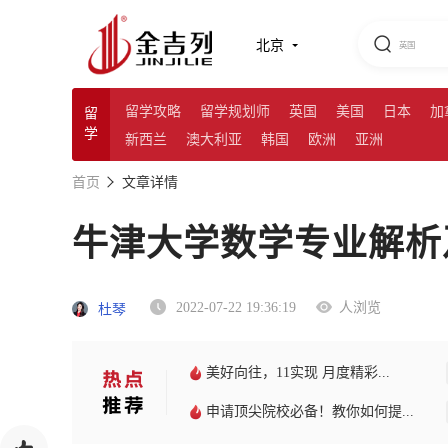
北京
留学攻略
留学规划师
英国
美国
日本
加
留
学
新西兰
澳大利亚
韩国
欧洲
亚洲
首页
文章详情
牛津大学数学专业解析
2022-07-22 19:36:19
人浏览
杜琴
美好向往，11实现 月度精彩...
申请顶尖院校必备！教你如何提...