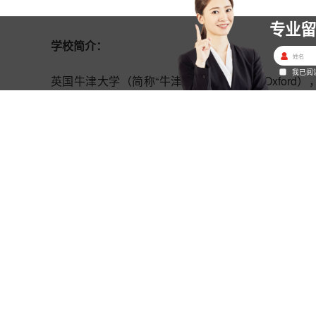
专业
学校简介：
我已阅
英国牛津大学（简称“牛津”，University of O
学，采用书院联邦制。其与剑桥大学并称“牛剑”，并
超级精英大学”，被公认为是当今世界最顶尖的高等教
牛津大学的具体建校时间已不可考，但有档案明确记
展。牛津大学为英语世界中最古老的大学，也是世界
培养了大量开创纪元的艺术大师、国家元首，其中包
学、物理、医学、法学、商学等多个领域拥有崇高的
本科生的“罗德奖学金”。
2021年6月9日，2022年QS世界大学排名发布，英
专业名称：