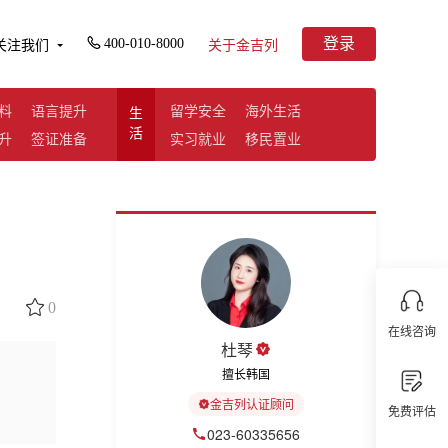
登录
400-010-8000
关注我们
关于金吉列
料
语言提升
留学安全
海外生活
生
活
升
签证准备
实习就业
移民置业
0
在线咨询
杜琴
擅长韩国
金吉列认证顾问
免费评估
023-60335656