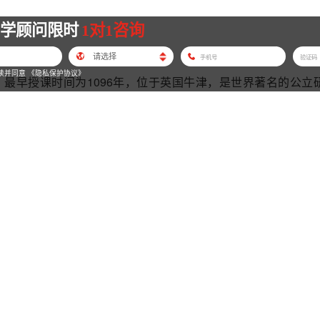
留学顾问限时
1对1咨询
读并同意
《隐私保护协议》
xford），最早授课时间为1096年，位于英国牛津，是世界著名的公
与剑桥大学、伦敦大学学院、帝国理工学院、伦敦政治经济学院同
育机构之一。
载的最早的授课时间，之后1167年得到了英国皇室的大力支持
上现存第二古老的高等教育机构。该校涌现了一批引领时代的科
括27位英国首相及数十位世界各国元首、政商界领袖。牛津
学术地位及广泛的影响力，从1902年起，牛津大学还设立了面
国牛津大学位列第2名。