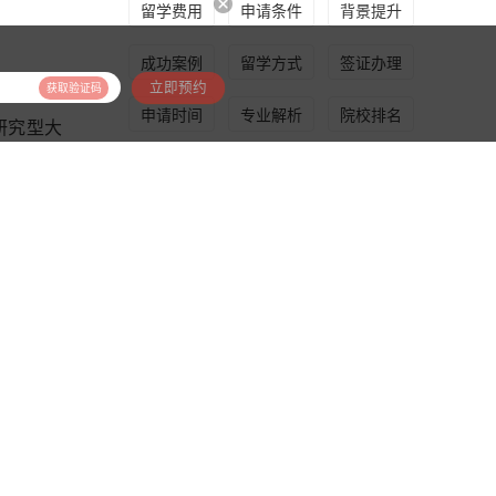
留学费用
申请条件
背景提升
成功案例
留学方式
签证办理
立即预约
获取验证码
申请时间
专业解析
院校排名
立研究型大
属“G5
申请规划
QS排名
留学指导
推荐产品
而快速发
学巨匠，
英耀硕士计划
大学在数
为学生规划赋能，匹配全资深文案和留学咨询师团队，海外名校导师助阵加持，利用五维立体模型的科学分析方法，真正的助力留学申请，实现名校梦
向全世界
英国博乐计划
服务不单单限于院校申请，还会有高端规划师、海外导师提供申请指导服务，帮助学生申请到梦寐以求的院校
金吉列英国海外实习服务