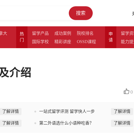
搜索
拿大
留学产品
成功案例
院校排名
留学资
热
申
门
请
国际学校
精彩讲座
OSSD课程
能力提
及介绍
0
了解详情
一站式留学评测 留学快人一步
了解详情
了解详情
第二外语选什么小语种吃香？
了解详情