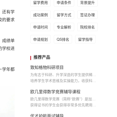
留学费用
申请条件
背景提升
，还有学
成功案例
留学方式
签证办理
校的要求
申请时间
专业解析
院校排名
申请规划
QS排名
留学指导
，成绩单
的学校进
推荐产品
致知格物科研项目
一学年都
为有志于科研、升学深造的学生提供稀缺的学术资源
培养学生学术思维及实操能力，收获科研实践经历和专业学术论文，为将来学术生涯奠定基础
欧几里得数学竞赛辅导课程
欧几里得数学竞赛（简称“欧赛”）是加拿大中学阶段最具含金量、最被认可的竞赛
获得证书的学生会获得非常多优先聘用的机会
优才护航面试辅导