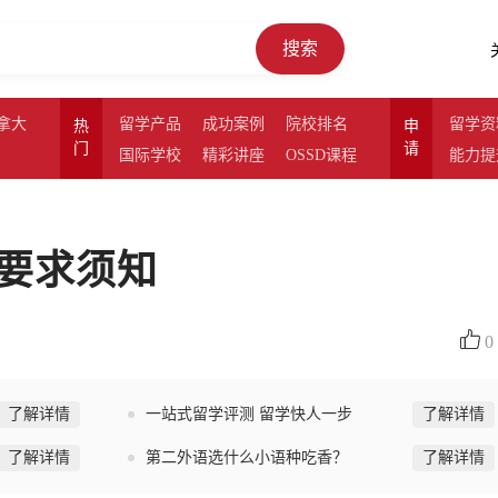
搜索
拿大
留学产品
成功案例
院校排名
留学资
热
申
门
请
国际学校
精彩讲座
OSSD课程
能力提
要求须知
0
了解详情
一站式留学评测 留学快人一步
了解详情
了解详情
第二外语选什么小语种吃香？
了解详情