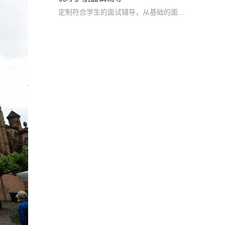
定制符合学生的面试辅导，从基础的面试意义，到模拟面试及学习生活建议多方面进行辅导