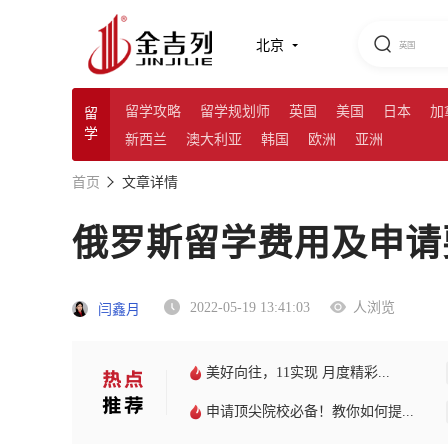
北京
留学攻略
留学规划师
英国
美国
日本
加
留
学
新西兰
澳大利亚
韩国
欧洲
亚洲
首页
文章详情
俄罗斯留学费用及申请
2022-05-19 13:41:03
人浏览
闫鑫月
美好向往，11实现 月度精彩...
申请顶尖院校必备！教你如何提...