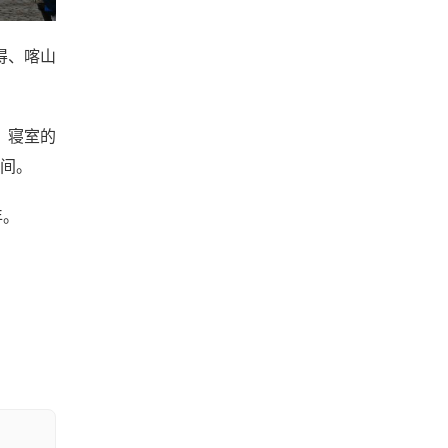
得、喀山
、寝室的
中间。
年。