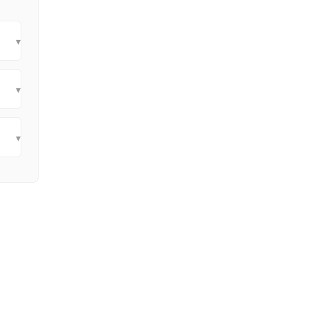
▾
▾
▾