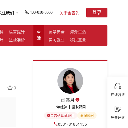
登录
400-010-8000
关注我们
关于金吉列
料
语言提升
留学安全
海外生活
生
活
升
签证准备
实习就业
移民置业
0
在线咨询
闫鑫月
7年经验
擅长韩国
金吉列认证顾问
资深顾问
免费评估
0531-81851155