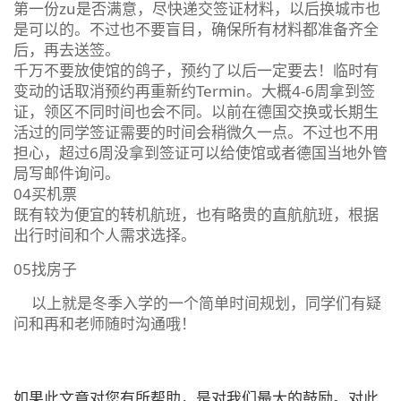
第一份zu是否满意，尽快递交签证材料，以后换城市也
是可以的。不过也不要盲目，确保所有材料都准备齐全
后，再去送签。
千万不要放使馆的鸽子，预约了以后一定要去！临时有
变动的话取消预约再重新约Termin。大概4-6周拿到签
证，领区不同时间也会不同。以前在德国交换或长期生
活过的同学签证需要的时间会稍微久一点。不过也不用
担心，超过6周没拿到签证可以给使馆或者德国当地外管
局写邮件询问。
04买机票
既有较为便宜的转机航班，也有略贵的直航航班，根据
出行时间和个人需求选择。
05找房子
以上就是冬季入学的一个简单时间规划，同学们有疑
问和再和老师随时沟通哦！
如果此文章对您有所帮助，是对我们最大的鼓励。对此