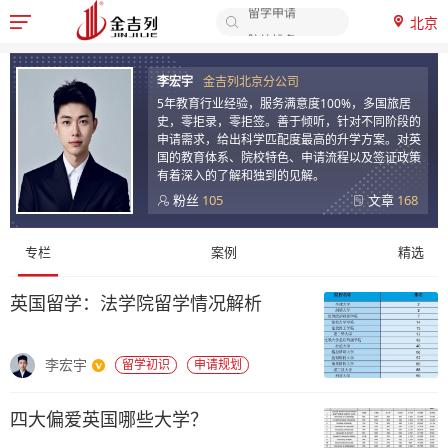
北京

院校排名
签证办理
李
李宏宇
金吉列北京分公司
申请时间
宏
5年教育行业经验，服务满意度100%，多国旅居
申请材料
宇
史，零拒录，零拒签。善于倾听，针对不同阶段的
留学费用
-
申请需求，给出科学匹配度最高的升学方案。对英
国的教育体系、院校特色、申请流程以及签证政策
金
有着深入的了解和独到的见解。
吉
粉丝
105
文章
168
列
顾
留
专栏
案例
精选
问
学
专
顾
英国留学：法学院留学情况解析
栏
问
内
李宏宇
留学初识
申请规划
容
四大偏爱英国哪些大学？